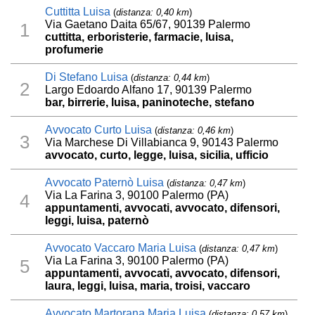
Cuttitta Luisa
(
distanza: 0,40 km
)
Via Gaetano Daita 65/67, 90139 Palermo
1
cuttitta, erboristerie, farmacie, luisa,
profumerie
Di Stefano Luisa
(
distanza: 0,44 km
)
2
Largo Edoardo Alfano 17, 90139 Palermo
bar, birrerie, luisa, paninoteche, stefano
Avvocato Curto Luisa
(
distanza: 0,46 km
)
3
Via Marchese Di Villabianca 9, 90143 Palermo
avvocato, curto, legge, luisa, sicilia, ufficio
Avvocato Paternò Luisa
(
distanza: 0,47 km
)
Via La Farina 3, 90100 Palermo (PA)
4
appuntamenti, avvocati, avvocato, difensori,
leggi, luisa, paternò
Avvocato Vaccaro Maria Luisa
(
distanza: 0,47 km
)
Via La Farina 3, 90100 Palermo (PA)
5
appuntamenti, avvocati, avvocato, difensori,
laura, leggi, luisa, maria, troisi, vaccaro
Avvocato Martorana Maria Luisa
(
distanza: 0,57 km
)