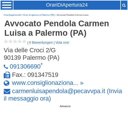
OrariDiApertura24
Oraridiapertura24
»
Orari di apertura a Palermo (PA)
» Avvocato Pendola Carmen Luisa
Avvocato Pendola Carmen
Luisa
a Palermo (PA)
|
0 Bewertungen
|
Vota ora!
Via delle Croci 2/G
90139
Palermo (PA)
*
091306690
Fax.: 091347519
www.consiglionaziona... »
carmenluisapendola
@
pecavvpa
.
it
(Invia
il messaggio ora)
Annuncio