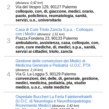
(
distanza: 0,42 km
)
2
Via del Vespro 129, 90127 Palermo
colloquio, con, di, giaccone, medici, orario,
paolo, policlinico, reumatologia, sanità,
servizi, u.o., universitario
Casa di Cure Triolo Zancla S.p.a. - Colloquio
con i Medici
(
distanza: 1,51 km
)
Piazza Fonderia 23, 90133 Palermo
3
ambulatorio, assistenza, casa, colloquio, con,
cure, cure mediche, di, medici, s.p.a., sanità,
servizi ai cittadini, triolo, zancla
Gestione delle convenzioni dei Medici di
Medicina Generale e Pediatria -U.O.C. PTA
(
distanza: 2,14 km
)
4
Via G. La Loggia 5, 90129 Palermo
convenzioni, dei, delle, di, generale, gestione,
medici, medicina, pediatria, pta, studio
medico, u.o.c., visite mediche
Ospedale Buccheri La Ferla Fatebenefratelli
(U.O.C. di Neurologia e Neurofisiopatologia :
Ricevimento Medici)
(
distanza: 2,42 km
)