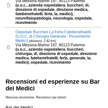
Via Messina Marine 197, 90123 Palermo
5
(u.o.c., azienda ospedaliera, buccheri, di,
direzione di ospedale, direzione medica,
fatebenefratelli, ferla, la, medici),
neurofisiopatologia, neurologia, ospedale,
ricevimento
Ospedale Buccheri La Ferla Fatebenefratelli
(U.O.C. di Chirurgia Generale : Ricevimento
Medici)
(
distanza: 2,42 km
)
Via Messina Marine 197, 90123 Palermo
6
(u.o.c., azienda ospedaliera, buccheri,
chirurgia, di, direzione di ospedale, direzione
medica, fatebenefratelli, ferla, generale, la,
medici), ospedale, ricevimento
Recensioni ed esperienze su Bar
dei Medici
Nessuna recensione. Recensisci per primo!
Bar dei Medici