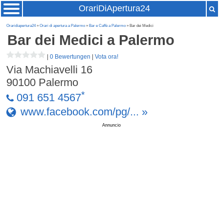
OrariDiApertura24
Oraridiapertura24
»
Orari di apertura a Palermo
»
Bar e Caffè a Palermo
» Bar dei Medici
Bar dei Medici
a Palermo
|
0 Bewertungen
|
Vota ora!
Via Machiavelli 16
90100
Palermo
*
091 651 4567
www.facebook.com/pg/... »
Annuncio