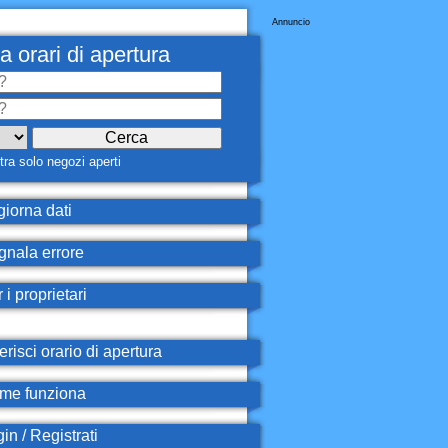
Annuncio
a orari di apertura
ra solo negozi aperti
iorna dati
nala errore
 i proprietari
erisci orario di apertura
e funziona
in / Registrati