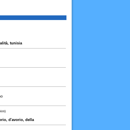
alità, tunisia
mo
3 km
)
rio, d'avorio, della