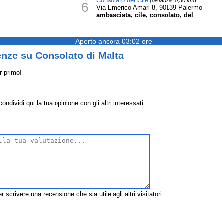
Consolato del Cile
(
distanza: 0,30 km
)
6
Via Emerico Amari 8, 90139 Palermo
ambasciata, cile, consolato, del
Aperto ancora 03:02 ore
enze su Consolato di Malta
r primo!
ndividi qui la tua opinione con gli altri interessati.
r scrivere una recensione che sia utile agli altri visitatori.