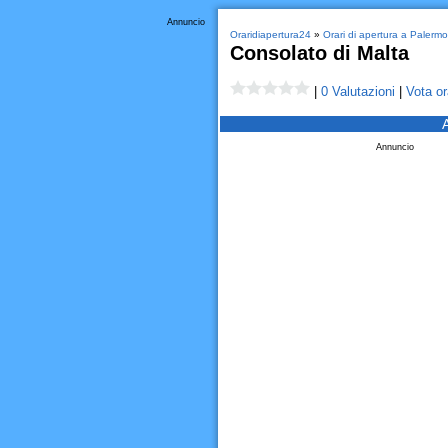
Annuncio
Oraridiapertura24
»
Orari di apertura a Palermo
Consolato di Malta
|
0 Valutazioni
|
Vota or
Annuncio