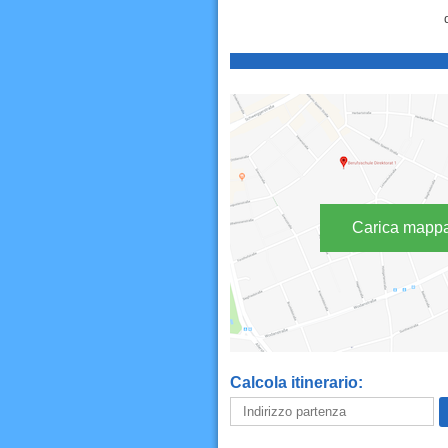
Carica mapp
Calcola itinerario: