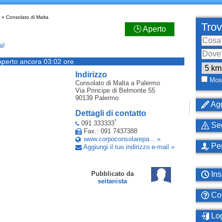
» Consolato di Malta
Trov
🕒 Aperto
a!
Aperto ancora 03:02 ore
Indirizzo
Most
Consolato di Malta
a Palermo
Via Principe di Belmonte 55
90139
Palermo
Agg
Dettagli di contatto
*
091 333333
Seg
Fax.: 091 7437388
www.corpoconsolarepa... »
Per
Aggiungi il tuo indirizzo e-mail »
Ins
Pubblicato da
seitanista
Com
Log