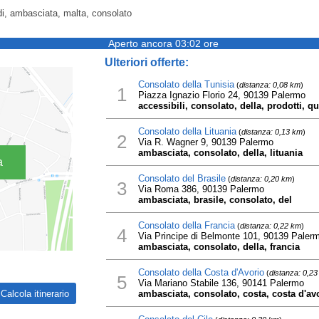
di, ambasciata, malta, consolato
Aperto ancora 03:02 ore
Ulteriori offerte:
Consolato della Tunisia
(
distanza: 0,08 km
)
1
Piazza Ignazio Florio 24, 90139 Palermo
accessibili, consolato, della, prodotti, qu
Consolato della Lituania
(
distanza: 0,13 km
)
2
Via R. Wagner 9, 90139 Palermo
ambasciata, consolato, della, lituania
a
Consolato del Brasile
(
distanza: 0,20 km
)
3
Via Roma 386, 90139 Palermo
ambasciata, brasile, consolato, del
Consolato della Francia
(
distanza: 0,22 km
)
4
Via Principe di Belmonte 101, 90139 Paler
ambasciata, consolato, della, francia
Consolato della Costa d'Avorio
(
distanza: 0,2
5
Via Mariano Stabile 136, 90141 Palermo
ambasciata, consolato, costa, costa d'avo