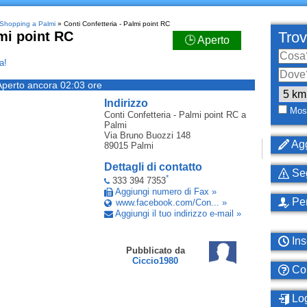
Shopping a Palmi
» Conti Confetteria - Palmi point RC
lmi point RC
Trov
🕒 Aperto
a!
Aperto ancora 02:03 ore
Indirizzo
Most
Conti Confetteria - Palmi point RC
a
Palmi
Via Bruno Buozzi 148
Agg
89015
Palmi
Dettagli di contatto
Seg
*
333 394 7353
Aggiungi numero di Fax »
Per
www.facebook.com/Con... »
Aggiungi il tuo indirizzo e-mail »
Ins
Pubblicato da
Ciccio1980
Com
Log