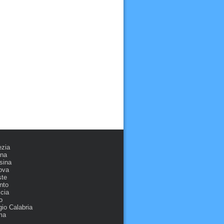
ezia
ona
sina
ova
ste
nto
cia
o
io Calabria
ma