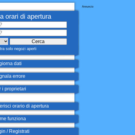
Annuncio
a orari di apertura
ra solo negozi aperti
iorna dati
nala errore
 i proprietari
erisci orario di apertura
e funziona
in / Registrati