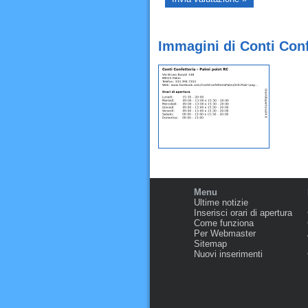
Immagini di Conti Conf
Menu
Ultime notizie
Inserisci orari di apertura
Come funziona
Per Webmaster
Sitemap
Nuovi inserimenti