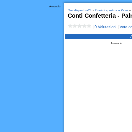
Annuncio
Oraridiapertura24
»
Orari di apertura a Palmi
»
Conti Confetteria - Pa
|
0 Valutazioni
|
Vota or
Annuncio