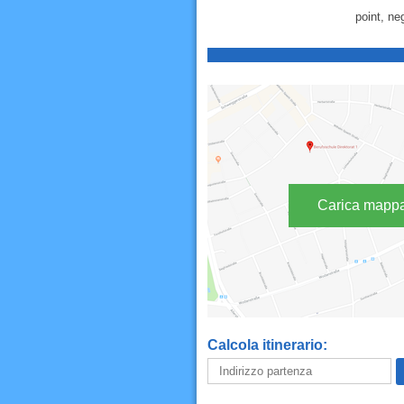
point, neg
Carica mapp
Calcola itinerario: