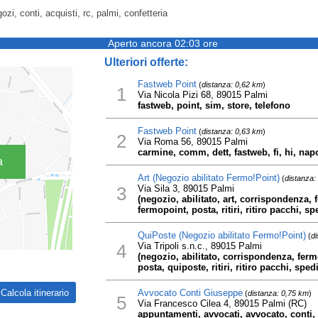
ozi, conti, acquisti, rc, palmi, confetteria
Aperto ancora 02:03 ore
Ulteriori offerte:
Fastweb Point
(
distanza: 0,62 km
)
1
Via Nicola Pizi 68, 89015 Palmi
fastweb, point, sim, store, telefono
Fastweb Point
(
distanza: 0,63 km
)
2
Via Roma 56, 89015 Palmi
carmine, comm, dett, fastweb, fi, hi, napo
a
Art (Negozio abilitato Fermo!Point)
(
distanza:
3
Via Sila 3, 89015 Palmi
(negozio, abilitato, art, corrispondenza, 
fermopoint, posta, ritiri, ritiro pacchi, sp
QuiPoste (Negozio abilitato Fermo!Point)
(
di
4
Via Tripoli s.n.c., 89015 Palmi
(negozio, abilitato, corrispondenza, ferm
posta, quiposte, ritiri, ritiro pacchi, sped
Avvocato Conti Giuseppe
(
distanza: 0,75 km
)
5
Via Francesco Cilea 4, 89015 Palmi (RC)
appuntamenti, avvocati, avvocato, conti, 