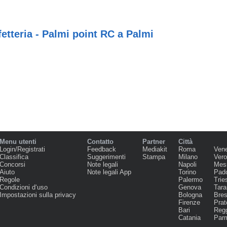
etteria - Palmi point RC a Palmi
Menu utenti
Contatto
Partner
Città
Login/Registrati
Feedback
Mediakit
Roma
Ven
Classifica
Suggerimenti
Stampa
Milano
Ver
Concorsi
Note legali
Napoli
Mes
Aiuto
Note legali App
Torino
Pad
Regole
Palermo
Trie
Condizioni d‘uso
Genova
Tara
Impostazioni sulla privacy
Bologna
Bres
Firenze
Prat
Bari
Regg
Catania
Par