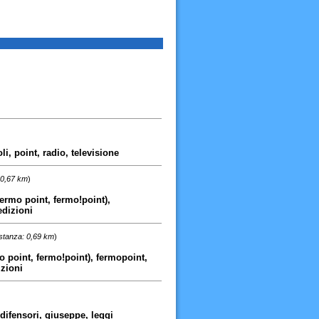
li, point, radio, televisione
 0,67 km
)
fermo point, fermo!point),
edizioni
stanza: 0,69 km
)
o point, fermo!point), fermopoint,
izioni
difensori, giuseppe, leggi