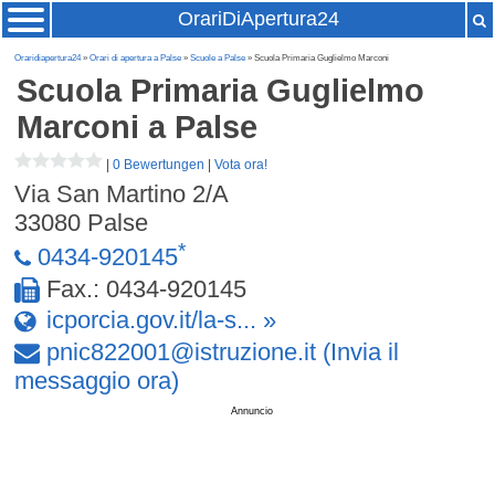
OrariDiApertura24
Oraridiapertura24
»
Orari di apertura a Palse
»
Scuole a Palse
» Scuola Primaria Guglielmo Marconi
Scuola Primaria Guglielmo
Marconi
a Palse
|
0 Bewertungen
|
Vota ora!
Via San Martino 2/A
33080
Palse
*
0434-920145
Fax.: 0434-920145
icporcia.gov.it/la-s... »
pnic822001
@
istruzione
.
it
(Invia il
messaggio ora)
Annuncio