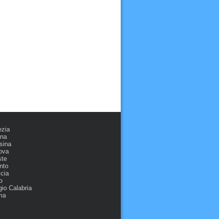
ezia
ona
sina
ova
ste
nto
cia
o
io Calabria
ma