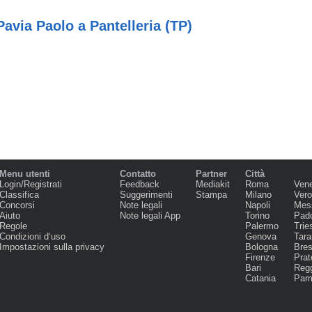
avia Paolo a Pantelleria (TP)
Menu utenti
Contatto
Partner
Città
Login/Registrati
Feedback
Mediakit
Roma
Ven
Classifica
Suggerimenti
Stampa
Milano
Ver
Concorsi
Note legali
Napoli
Mes
Aiuto
Note legali App
Torino
Pad
Regole
Palermo
Trie
Condizioni d‘uso
Genova
Tara
Impostazioni sulla privacy
Bologna
Bres
Firenze
Prat
Bari
Regg
Catania
Par