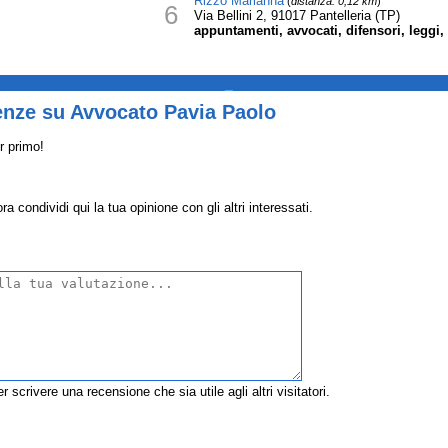
Rizzo Marianna
(
distanza: 0,12 km
)
6
Via Bellini 2, 91017 Pantelleria (TP)
appuntamenti, avvocati, difensori, leggi,
_
enze su Avvocato Pavia Paolo
r primo!
condividi qui la tua opinione con gli altri interessati.
r scrivere una recensione che sia utile agli altri visitatori.