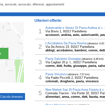
via, avvocati, avvocato, difensori, appuntamenti
_
Ulteriori offerte:
Autoricambi e Vernici Di Pavia Andrea & c.
1
Via Bovio 1, 91017 Pantelleria
accessori, andrea, auto, autoricambi, pav
L'Arcobaleno Da Pavia Rosina
(
distanza: 0,42
2
Via De Amicis 23, 91017 Pantelleria
abbigl, arcobaleno, bambini, comm, dett,
a
Pavia Salvatore Giuseppe
(
distanza: 6,49 km
)
3
Via Cagliari 20 p. t., 91017 Pantelleria
comm, dett, frutta, giuseppe, pavia, salv
Pavia Vincenzo
(
distanza: 7,57 km
)
4
Via Padre Piccirilli 2, 91017 Pantelleria
coloniali, drogherie, pavia, vincenzo
New Market Sas Di Pavia Anna Fausta & c.
5
Contrada Tracino - Via Ponte 32, 91017 Pant
alimentari, anna, comm, dett, fausta, mar