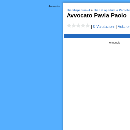
Annuncio
Oraridiapertura24
»
Orari di apertura a Pantelle
Avvocato Pavia Paolo
|
0 Valutazioni
|
Vota or
Annuncio