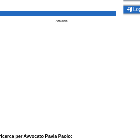
Log
_
Annuncio
ricerca per Avvocato Pavia Paolo: