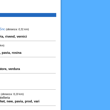
 Snc
(
distanza: 0,31 km
)
ia, rivend, vernici
 km
)
 pavia, rosina
atore, verdura
(
distanza: 9,19 km
)
elleria
ket, new, pavia, prod, vari