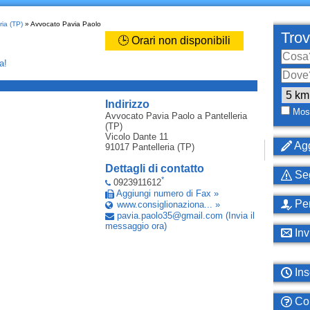
ria (TP)
» Avvocato Pavia Paolo
Trov
🕒 Orari non disponibili
a!
_
Indirizzo
Most
Avvocato Pavia Paolo
a Pantelleria
(TP)
Vicolo Dante 11
Agg
91017
Pantelleria (TP)
Dettagli di contatto
Seg
*
0923911612
Aggiungi numero di Fax »
Per
www.consiglionaziona... »
pavia
.
paolo35
@
gmail
.
com
(Invia il
messaggio ora)
Inv
Ins
Com