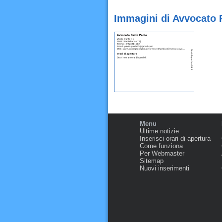
Immagini di Avvocato P
Menu
Ultime notizie
Inserisci orari di apertura
Come funziona
Per Webmaster
Sitemap
Nuovi inserimenti