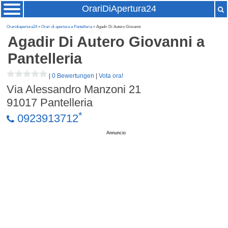
OrariDiApertura24
Oraridiapertura24
»
Orari di apertura a Pantelleria
» Agadir Di Autero Giovanni
Agadir Di Autero Giovanni
a
Pantelleria
|
0 Bewertungen
|
Vota ora!
Via Alessandro Manzoni 21
91017
Pantelleria
*
0923913712
Annuncio