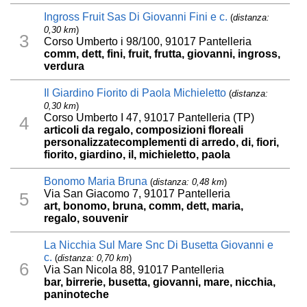
Ingross Fruit Sas Di Giovanni Fini e c.
(
distanza:
0,30 km
)
3
Corso Umberto i 98/100, 91017 Pantelleria
comm, dett, fini, fruit, frutta, giovanni, ingross,
verdura
Il Giardino Fiorito di Paola Michieletto
(
distanza:
0,30 km
)
Corso Umberto I 47, 91017 Pantelleria (TP)
4
articoli da regalo, composizioni floreali
personalizzatecomplementi di arredo, di, fiori,
fiorito, giardino, il, michieletto, paola
Bonomo Maria Bruna
(
distanza: 0,48 km
)
Via San Giacomo 7, 91017 Pantelleria
5
art, bonomo, bruna, comm, dett, maria,
regalo, souvenir
La Nicchia Sul Mare Snc Di Busetta Giovanni e
c.
(
distanza: 0,70 km
)
6
Via San Nicola 88, 91017 Pantelleria
bar, birrerie, busetta, giovanni, mare, nicchia,
paninoteche