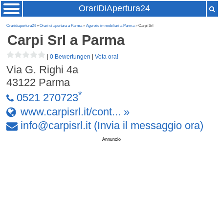
OrariDiApertura24
Oraridiapertura24
»
Orari di apertura a Parma
»
Agenzie immobiliari a Parma
» Carpi Srl
Carpi Srl
a Parma
|
0 Bewertungen
|
Vota ora!
Via G. Righi 4a
43122
Parma
*
0521 270723
www.carpisrl.it/cont... »
info
@
carpisrl
.
it
(Invia il messaggio ora)
Annuncio