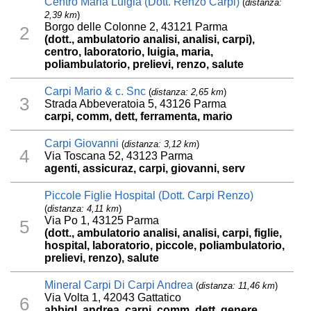
Centro Maria Luigia (Dott. Renzo Carpi)
(
distanza:
2,39 km
)
Borgo delle Colonne 2, 43121 Parma
2
(dott., ambulatorio analisi, analisi, carpi),
centro, laboratorio, luigia, maria,
poliambulatorio, prelievi, renzo, salute
Carpi Mario & c. Snc
(
distanza: 2,65 km
)
3
Strada Abbeveratoia 5, 43126 Parma
carpi, comm, dett, ferramenta, mario
Carpi Giovanni
(
distanza: 3,12 km
)
4
Via Toscana 52, 43123 Parma
agenti, assicuraz, carpi, giovanni, serv
Piccole Figlie Hospital (Dott. Carpi Renzo)
(
distanza: 4,11 km
)
Via Po 1, 43125 Parma
5
(dott., ambulatorio analisi, analisi, carpi, figlie,
hospital, laboratorio, piccole, poliambulatorio,
prelievi, renzo), salute
Mineral Carpi Di Carpi Andrea
(
distanza: 11,46 km
)
Via Volta 1, 42043 Gattatico
6
abbigl, andrea, carpi, comm, dett, genere,