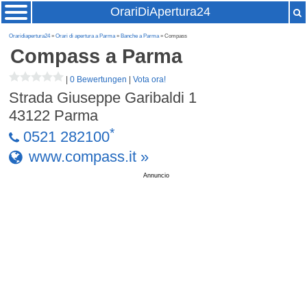
OrariDiApertura24
Oraridiapertura24
»
Orari di apertura a Parma
»
Banche a Parma
» Compass
Compass
a Parma
|
0 Bewertungen
|
Vota ora!
Strada Giuseppe Garibaldi 1
43122
Parma
*
0521 282100
www.compass.it »
Annuncio