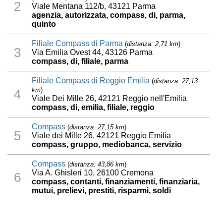
2
Viale Mentana 112/b, 43121 Parma
agenzia, autorizzata, compass, di, parma,
quinto
Filiale Compass di Parma
(
distanza: 2,71 km
)
3
Via Emilia Ovest 44, 43126 Parma
compass, di, filiale, parma
Filiale Compass di Reggio Emilia
(
distanza: 27,13
km
)
4
Viale Dei Mille 26, 42121 Reggio nell'Emilia
compass, di, emilia, filiale, reggio
Compass
(
distanza: 27,15 km
)
5
Viale dei Mille 26, 42121 Reggio Emilia
compass, gruppo, mediobanca, servizio
Compass
(
distanza: 43,86 km
)
Via A. Ghisleri 10, 26100 Cremona
6
compass, contanti, finanziamenti, finanziaria,
mutui, prelievi, prestiti, risparmi, soldi