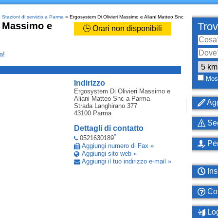
»
Stazioni di servizio a Parma
» Ergosystem Di Olivieri Massimo e Aliani Matteo Snc
i Massimo e
Trov
🕒 Orari non disponibili
a!
_
Most
Indirizzo
Ergosystem Di Olivieri Massimo e
Aliani Matteo Snc
a Parma
Agg
Strada Langhirano 377
43100
Parma
Seg
Dettagli di contatto
*
0521630189
Per
Aggiungi numero di Fax »
Aggiungi sito web »
Aggiungi il tuo indirizzo e-mail »
Ins
Com
Log