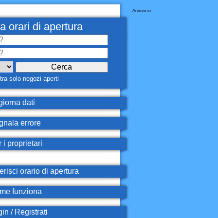
Annuncio
a orari di apertura
ra solo negozi aperti
iorna dati
nala errore
 i proprietari
erisci orario di apertura
e funziona
in / Registrati