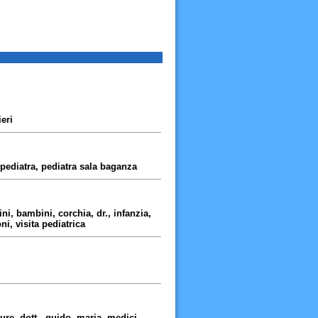
ieri
, pediatra, pediatra sala baganza
i, bambini, corchia, dr., infanzia,
i, visita pediatrica
ure, dott., guido, maria, medici,