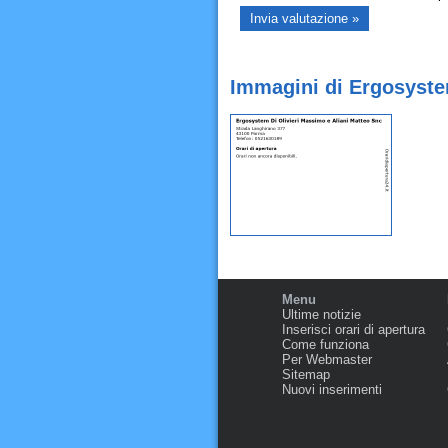
Immagini di Ergosyste
Menu
Ultime notizie
Inserisci orari di apertura
Come funziona
Per Webmaster
Sitemap
Nuovi inserimenti