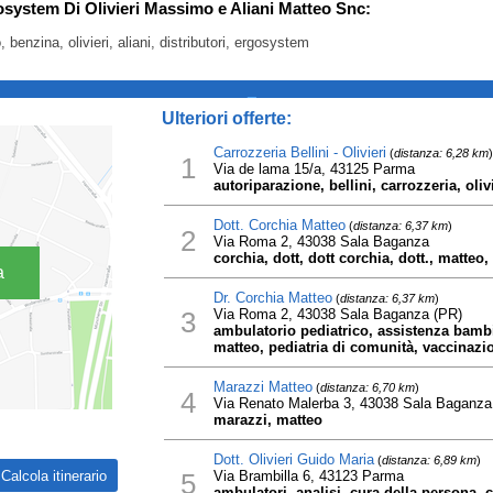
osystem Di Olivieri Massimo e Aliani Matteo Snc:
benzina, olivieri, aliani, distributori, ergosystem
_
Ulteriori offerte:
Carrozzeria Bellini - Olivieri
(
distanza: 6,28 km
)
1
Via de lama 15/a, 43125 Parma
autoriparazione, bellini, carrozzeria, oliv
Dott. Corchia Matteo
(
distanza: 6,37 km
)
2
Via Roma 2, 43038 Sala Baganza
corchia, dott, dott corchia, dott., matteo
a
Dr. Corchia Matteo
(
distanza: 6,37 km
)
3
Via Roma 2, 43038 Sala Baganza (PR)
ambulatorio pediatrico, assistenza bambin
matteo, pediatria di comunità, vaccinazion
Marazzi Matteo
(
distanza: 6,70 km
)
4
Via Renato Malerba 3, 43038 Sala Baganza
marazzi, matteo
Dott. Olivieri Guido Maria
(
distanza: 6,89 km
)
5
Via Brambilla 6, 43123 Parma
ambulatori, analisi, cura della persona, c