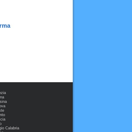
arma
ezia
ona
sina
ova
ste
nto
cia
o
io Calabria