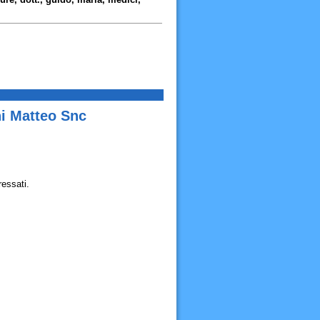
)
ni Matteo Snc
ressati.