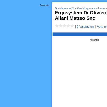
Annuncio
Oraridiapertura24
»
Orari di apertura a Parma
Ergosystem Di Olivier
Aliani Matteo Snc
|
0 Valutazioni
|
Vota or
Annuncio