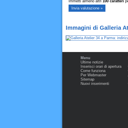
Immetti almeno altri
100
caratteri
pe
Immagini di Galleria A
Menu
Ultime notizie
Inserisci orari di apertura
Come funziona
Per Webmaster
Sitemap
Nuovi inserimenti