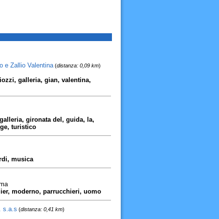
o e Zallio Valentina
(
distanza: 0,09 km
)
iozzi, galleria, gian, valentina,
galleria, gironata del, guida, la,
e, turistico
ardi, musica
rma
atelier, moderno, parrucchieri, uomo
. s.a.s
(
distanza: 0,41 km
)