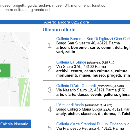
a, museo, progetti, guida, archivi, musei, 34, monumenti, turistico,
centro culturale, gironata del
Aperto ancora 02:22 ore
Ulteriori offerte:
Galleria Borromei Snc Di Figliozzi Gian Carl
1
Borgo San Silvestro 40, 43121 Parma
articoli, borromei, carlo, comm, dett, figl
vari, zallio
Galleria La Sfinge
(
distanza: 0,28 km
)
2
Via Sauro 37/b, 43100 Parma
a
archivi, centro, centro culturale, cultura, 
monumenti, musei, museo, progetti, sfing
Galleria D'Arte Gherardi
(
distanza: 0,30 km
)
3
Via Nazario Sauro 12, 43121 Parma (PR)
arte, d'arte, danza, eventi, galleria, gher
L'Atelier di Anely
(
distanza: 0,34 km
)
4
Borgo Collegio Maria Luigia 22A, 43121 Pa
anely, atelier, classico, di, donna, l', l'
Galleria d'Arte Stendhal Di Lupi Eridano & c
5
Via Francesco Petrarca 4, 43121 Parma