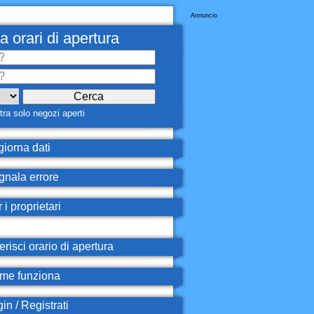
Annuncio
a orari di apertura
ra solo negozi aperti
iorna dati
nala errore
 i proprietari
erisci orario di apertura
e funziona
in / Registrati