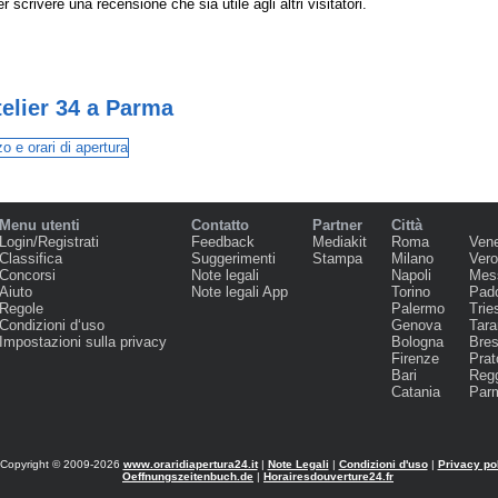
r scrivere una recensione che sia utile agli altri visitatori.
telier 34 a Parma
Menu utenti
Contatto
Partner
Città
Login/Registrati
Feedback
Mediakit
Roma
Ven
Classifica
Suggerimenti
Stampa
Milano
Ver
Concorsi
Note legali
Napoli
Mes
Aiuto
Note legali App
Torino
Pad
Regole
Palermo
Trie
Condizioni d‘uso
Genova
Tara
Impostazioni sulla privacy
Bologna
Bres
Firenze
Prat
Bari
Regg
Catania
Par
Copyright © 2009-2026
www.oraridiapertura24.it
|
Note Legali
|
Condizioni d'uso
|
Privacy po
Oeffnungszeitenbuch.de
|
Horairesdouverture24.fr