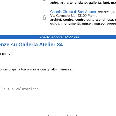
antiq, art, arte, eridano, galleria, lupi,
Galleria Chiesa di Sant'Andrea
(
distanza: 0,47
6
Via Cavestro 6/a, 43100 Parma
archivi, centro, centro culturale, chiesa, c
guida, monumenti, musei, museo, progetti
Aperto ancora 02:22 ore
nze su Galleria Atelier 34
r primo!
ndividi qui la tua opinione con gli altri interessati.