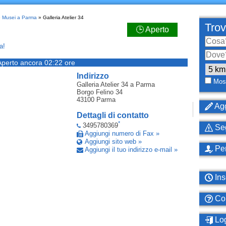
»
Musei a Parma
» Galleria Atelier 34
Trov
🕒 Aperto
a!
Aperto ancora 02:22 ore
Indirizzo
Most
Galleria Atelier 34
a Parma
Borgo Felino 34
43100
Parma
Agg
Dettagli di contatto
*
3495780369
Seg
Aggiungi numero di Fax »
Aggiungi sito web »
Per
Aggiungi il tuo indirizzo e-mail »
Ins
Com
Log