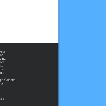
ezia
ona
sina
ova
ste
nto
cia
o
io Calabria
ma
licy