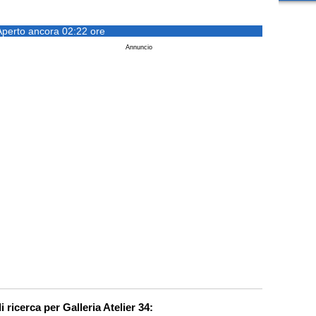
Aperto ancora 02:22 ore
Annuncio
i ricerca per Galleria Atelier 34: