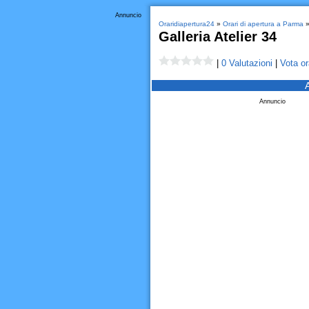
Annuncio
Oraridiapertura24
»
Orari di apertura a Parma
Galleria Atelier 34
|
0 Valutazioni
|
Vota or
Annuncio