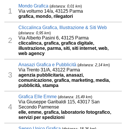
Mondo Grafica
(
distanza: 0,01 km
)
1
Via volturno 14/a, 43125 Parma
grafica, mondo, rilegatori
Cliccalinca Grafica, Illustrazione & Siti Web
(
distanza: 0,95 km
)
Via Alberto Pasini 6, 43125 Parma
2
cliccalinca, grafica, grafica digitale,
illustrazione, parma, siti, siti internet, web,
web agency
Anasazi Grafica e Pubblicità
(
distanza: 2,14 km
)
Via Trento 31/A, 43122 Parma
3
agenzia pubblicitaria, anasazi,
comunicazione, grafica, marketing, media,
pubblicità, stampa
Grafica Elle Emme
(
distanza: 15,49 km
)
Via Giuseppe Garibaldi 115, 43017 San
4
Secondo Parmense
elle, emme, grafica, laboratorio fotografico,
servizi per spedizioni
Senso Unico Grafica
(
distanza: 18,26 km
)