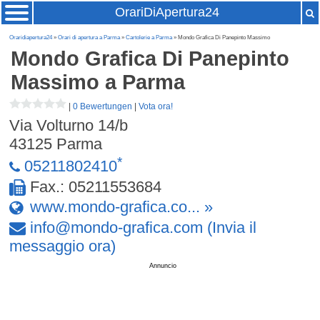
OrariDiApertura24
Oraridiapertura24
»
Orari di apertura a Parma
»
Cartolerie a Parma
» Mondo Grafica Di Panepinto Massimo
Mondo Grafica Di Panepinto
Massimo
a Parma
|
0 Bewertungen
|
Vota ora!
Via Volturno 14/b
43125
Parma
*
05211802410
Fax.: 05211553684
www.mondo-grafica.co... »
info
@
mondo-grafica
.
com
(Invia il
messaggio ora)
Annuncio