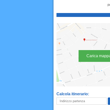
p
Carica mapp
Calcola itinerario: