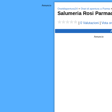
Annuncio
Oraridiapertura24
»
Orari di apertura a Parma
Salumeria Rosi Parma
|
0 Valutazioni
|
Vota or
Annuncio