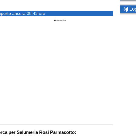
Log
Aperto ancora 08:43 ore
Annuncio
cerca per Salumeria Rosi Parmacotto: