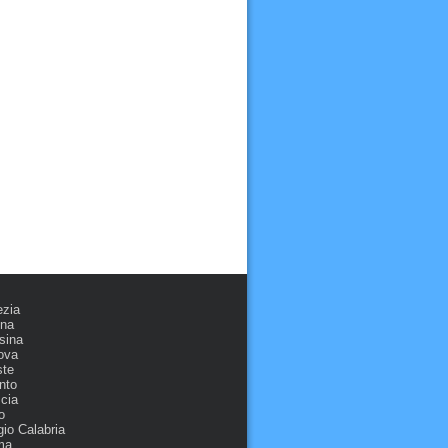
ezia
ona
sina
ova
ste
nto
cia
o
io Calabria
ma