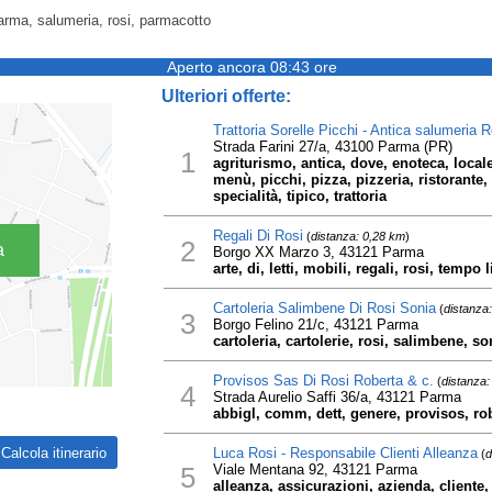
arma, salumeria, rosi, parmacotto
Aperto ancora 08:43 ore
Ulteriori offerte:
Trattoria Sorelle Picchi - Antica salumeria R
Strada Farini 27/a, 43100 Parma (PR)
1
agriturismo, antica, dove, enoteca, local
menù, picchi, pizza, pizzeria, ristorante, 
specialità, tipico, trattoria
Regali Di Rosi
(
distanza: 0,28 km
)
2
a
Borgo XX Marzo 3, 43121 Parma
arte, di, letti, mobili, regali, rosi, tempo 
Cartoleria Salimbene Di Rosi Sonia
(
distanza
3
Borgo Felino 21/c, 43121 Parma
cartoleria, cartolerie, rosi, salimbene, so
Provisos Sas Di Rosi Roberta & c.
(
distanza:
4
Strada Aurelio Saffi 36/a, 43121 Parma
abbigl, comm, dett, genere, provisos, rob
Luca Rosi - Responsabile Clienti Alleanza
(
d
5
Viale Mentana 92, 43121 Parma
alleanza, assicurazioni, azienda, cliente, 