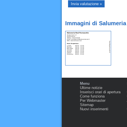
Immagini di Salumeria
Menu
Ultime notizie
Inserisci orari di apertura
Come funziona
Per Webmaster
Sitemap
Nuovi inserimenti