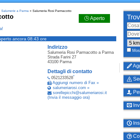
»
Salumerie a Parma
» Salumeria Rosi Parmacotto
cotto
Trov
🕒 Aperto
a!
Aperto ancora 08:43 ore
Indirizzo
Most
Salumeria Rosi Parmacotto
a Parma
Strada Farini 27
43100
Parma
Agg
Dettagli di contatto
*
0521233528
Seg
Aggiungi numero di Fax »
salumeriarosi.com »
Per
sorellepicchi
@
salumeriarosi
.
it
(Invia il messaggio ora)
Inv
Ins
Com