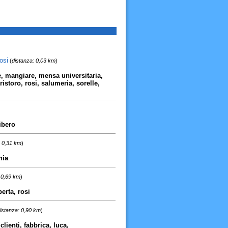
osi
(
distanza: 0,03 km
)
e, mangiare, mensa universitaria,
ristoro, rosi, salumeria, sorelle,
libero
: 0,31 km
)
nia
 0,69 km
)
erta, rosi
istanza: 0,90 km
)
clienti, fabbrica, luca,