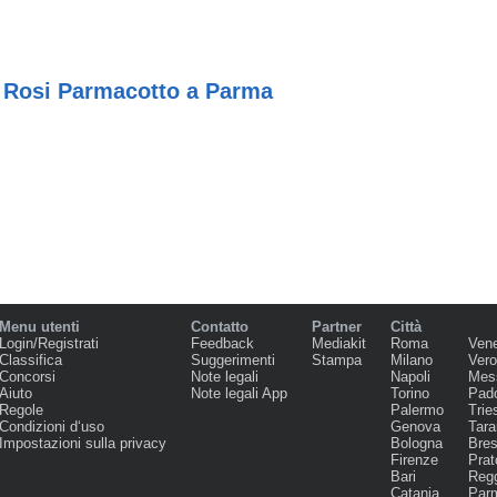
 Rosi Parmacotto a Parma
Menu utenti
Contatto
Partner
Città
Login/Registrati
Feedback
Mediakit
Roma
Ven
Classifica
Suggerimenti
Stampa
Milano
Ver
Concorsi
Note legali
Napoli
Mes
Aiuto
Note legali App
Torino
Pad
Regole
Palermo
Trie
Condizioni d‘uso
Genova
Tara
Impostazioni sulla privacy
Bologna
Bres
Firenze
Prat
Bari
Regg
Catania
Par