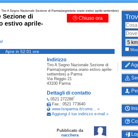
 Tiro A Segno Nazionale Sezione di Parma(segreteria orario estivo aprile-settembre)
 Sezione di
Trov
🕒 Chiuso ora
 estivo aprile-
a!
Most
Apre in 52:01 ore
Indirizzo
Agg
Tiro A Segno Nazionale Sezione di
Parma(segreteria orario estivo aprile-
settembre)
a Parma
Seg
Via Reggio 21
43100
Parma
Per
Dettagli di contatto
*
0521 272288
Fax.: 0521 773640
Ins
www.tsnparma.it/come... »
Aggiungi il tuo indirizzo e-mail »
Com
Pubblicato da
Log
nacchera