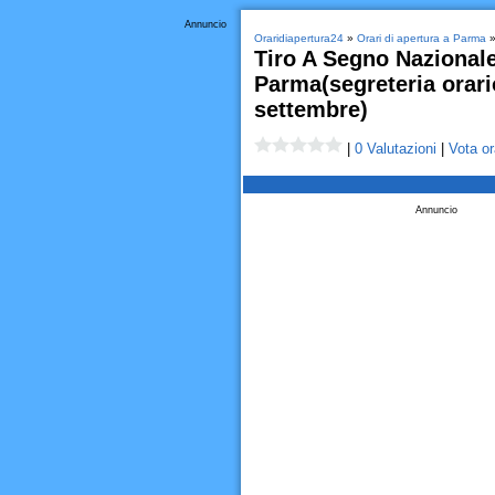
Annuncio
Oraridiapertura24
»
Orari di apertura a Parma
»
Tiro A Segno Nazionale
Parma(segreteria orario
settembre)
|
0 Valutazioni
|
Vota or
Annuncio