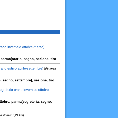
ario invernale ottobre-marzo)
, parma(orario, segno, sezione, tiro
rio estivo aprile-settembre)
(
distanza:
o, segno, settembre), sezione, tiro
reteria orario invernale ottobre-
ottobre, parma(segreteria, segno,
(
distanza: 0,21 km
)