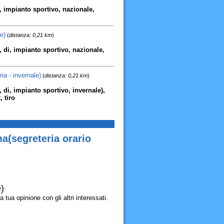
di, impianto sportivo, nazionale,
e)
(
distanza: 0,21 km
)
po, di, impianto sportivo, nazionale,
ia - invernale)
(
distanza: 0,21 km
)
o, di, impianto sportivo, invernale),
 tiro
a(segreteria orario
)
tua opinione con gli altri interessati.