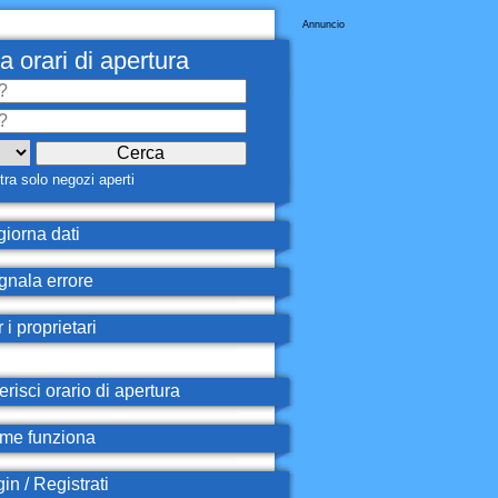
Annuncio
a orari di apertura
ra solo negozi aperti
iorna dati
nala errore
 i proprietari
erisci orario di apertura
e funziona
in / Registrati