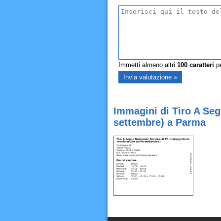
Immetti almeno altri
100
caratteri
pe
Immagini di Tiro A Seg
settembre) a Parma