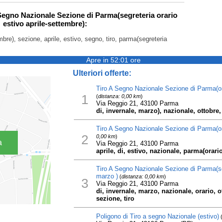
 Segno Nazionale Sezione di Parma(segreteria orario
estivo aprile-settembre):
mbre), sezione, aprile, estivo, segno, tiro, parma(segreteria
Apre in 52:01 ore
Ulteriori offerte:
Tiro A Segno Nazionale Sezione di Parma(or
1
(
distanza: 0,00 km
)
Via Reggio 21, 43100 Parma
di, invernale, marzo), nazionale, ottobre
Tiro A Segno Nazionale Sezione di Parma(ora
2
0,00 km
)
a
Via Reggio 21, 43100 Parma
aprile, di, estivo, nazionale, parma(orari
Tiro A Segno Nazionale Sezione di Parma(seg
marzo )
(
distanza: 0,00 km
)
3
Via Reggio 21, 43100 Parma
di, invernale, marzo, nazionale, orario, 
sezione, tiro
Poligono di Tiro a segno Nazionale (estivo)