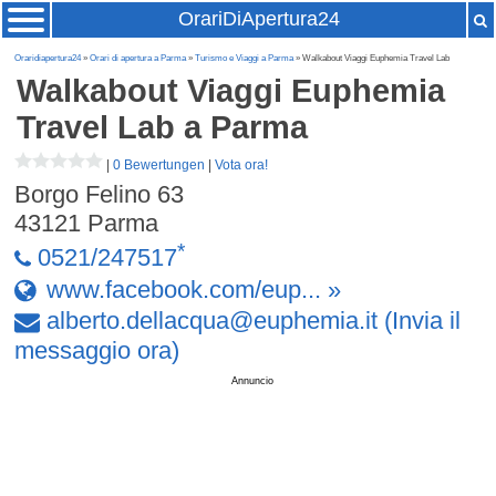
OrariDiApertura24
Oraridiapertura24
»
Orari di apertura a Parma
»
Turismo e Viaggi a Parma
» Walkabout Viaggi Euphemia Travel Lab
Walkabout Viaggi Euphemia
Travel Lab
a Parma
|
0 Bewertungen
|
Vota ora!
Borgo Felino 63
43121
Parma
*
0521/247517
www.facebook.com/eup... »
alberto
.
dellacqua
@
euphemia
.
it
(Invia il
messaggio ora)
Annuncio