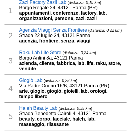
Zazi Factory Zazil Lab
(
distanza: 0,19 km
)
Borgo Regale 24, 43121 Parma (PR)
1
appuntamenti, conferenze, factory, lab,
organizzazioni, persone, zazi, zazil
Agenzia Viaggi Senza Frontiere
(
distanza: 0,22 km
)
2
Strada 22 luglio 24, 43121 Parma
agenzia, frontiere, senza, viaggi
Raku Lab Life Store
(
distanza: 0,24 km
)
Borgo Antini 8a, 43121 Parma
3
azienda, cliente, fabbrica, lab, life, raku, store,
vendite
Giogiò Lab
(
distanza: 0,28 km
)
Via Padre Onorio 16/B, 43121 Parma (PR)
4
arte, giogio, giogiò, gioielli, lab, orologi,
tempo libero
Haleh Beauty Lab
(
distanza: 0,39 km
)
Strada Benedetto Cairoli 4, 43121 Parma
5
beauty, corpo, facciale, haleh, lab,
massaggio, rilassante