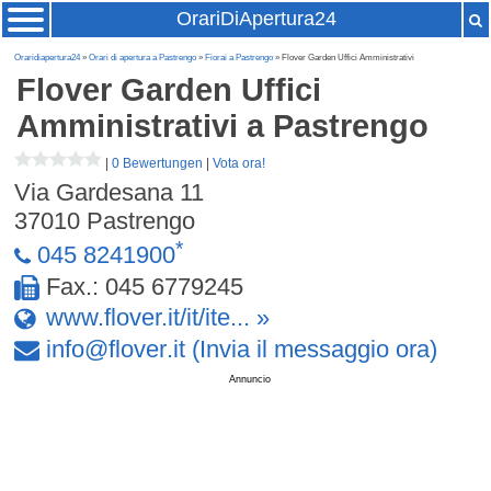
OrariDiApertura24
Oraridiapertura24
»
Orari di apertura a Pastrengo
»
Fiorai a Pastrengo
» Flover Garden Uffici Amministrativi
Flover Garden Uffici
Amministrativi
a Pastrengo
|
0 Bewertungen
|
Vota ora!
Via Gardesana 11
37010
Pastrengo
*
045 8241900
Fax.: 045 6779245
www.flover.it/it/ite... »
info
@
flover
.
it
(Invia il messaggio ora)
Annuncio