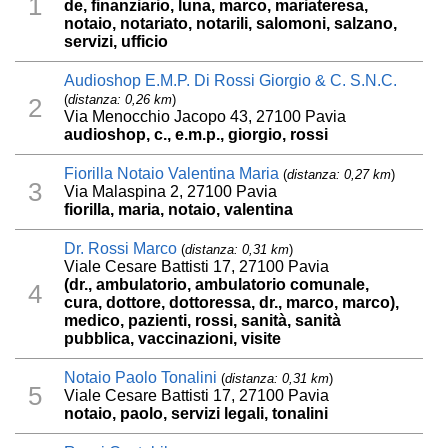
1
de, finanziario, luna, marco, mariateresa,
notaio, notariato, notarili, salomoni, salzano,
servizi, ufficio
Audioshop E.M.P. Di Rossi Giorgio & C. S.N.C.
(
distanza: 0,26 km
)
2
Via Menocchio Jacopo 43, 27100 Pavia
audioshop, c., e.m.p., giorgio, rossi
Fiorilla Notaio Valentina Maria
(
distanza: 0,27 km
)
3
Via Malaspina 2, 27100 Pavia
fiorilla, maria, notaio, valentina
Dr. Rossi Marco
(
distanza: 0,31 km
)
Viale Cesare Battisti 17, 27100 Pavia
(dr., ambulatorio, ambulatorio comunale,
4
cura, dottore, dottoressa, dr., marco, marco),
medico, pazienti, rossi, sanità, sanità
pubblica, vaccinazioni, visite
Notaio Paolo Tonalini
(
distanza: 0,31 km
)
5
Viale Cesare Battisti 17, 27100 Pavia
notaio, paolo, servizi legali, tonalini