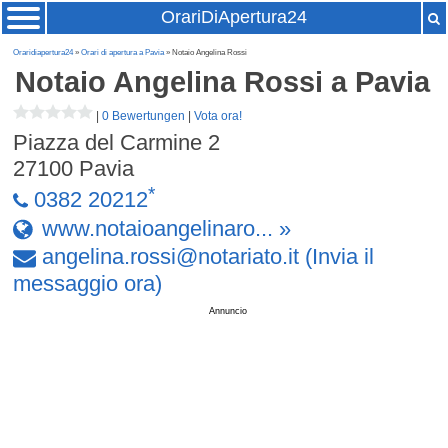
OrariDiApertura24
Oraridiapertura24
»
Orari di apertura a Pavia
» Notaio Angelina Rossi
Notaio Angelina Rossi
a Pavia
|
0 Bewertungen
|
Vota ora!
Piazza del Carmine 2
27100
Pavia
*
0382 20212
www.notaioangelinaro... »
angelina
.
rossi
@
notariato
.
it
(Invia il
messaggio ora)
Annuncio