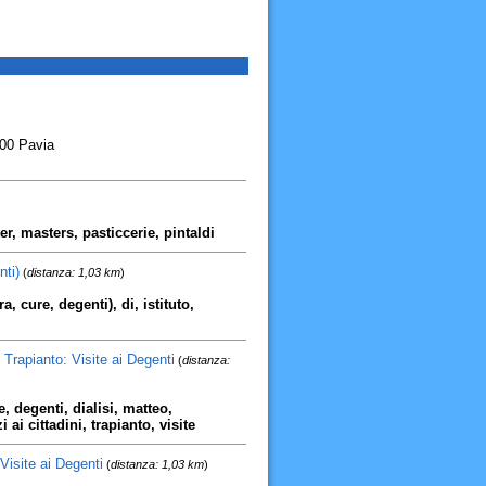
00 Pavia
ter, masters, pasticcerie, pintaldi
nti)
(
distanza: 1,03 km
)
a, cure, degenti), di, istituto,
e Trapianto: Visite ai Degenti
(
distanza:
, degenti, dialisi, matteo,
 ai cittadini, trapianto, visite
Visite ai Degenti
(
distanza: 1,03 km
)