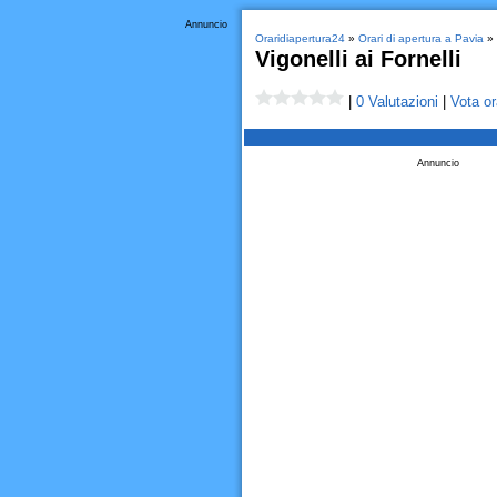
Annuncio
Oraridiapertura24
»
Orari di apertura a Pavia
» 
Vigonelli ai Fornelli
|
0 Valutazioni
|
Vota or
Annuncio