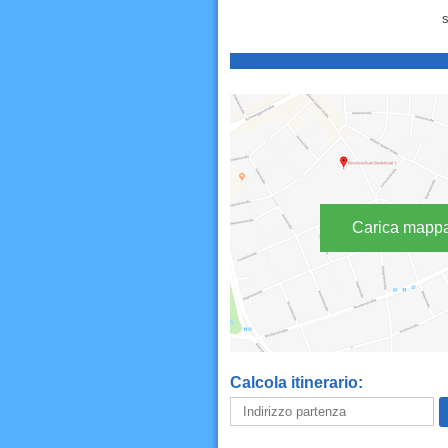
s
Carica mapp
Calcola itinerario: