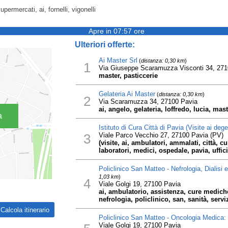
upermercati, ai, fornelli, vigonelli
Apre in 07:57 ore
Ulteriori offerte:
Ai Master Srl
(
distanza: 0,30 km
)
1
Via Giuseppe Scaramuzza Visconti 34, 271
master, pasticcerie
Gelateria Ai Master
(
distanza: 0,30 km
)
2
Via Scaramuzza 34, 27100 Pavia
ai, angelo, gelateria, loffredo, lucia, mas
a
Istituto di Cura Città di Pavia (Visite ai dege
3
Viale Parco Vecchio 27, 27100 Pavia (PV)
(visite, ai, ambulatori, ammalati, città, cur
laboratori, medici, ospedale, pavia, uffici
Policlinico San Matteo - Nefrologia, Dialisi 
1,03 km
)
4
Viale Golgi 19, 27100 Pavia
ai, ambulatorio, assistenza, cure mediche
nefrologia, policlinico, san, sanità, servizi
Policlinico San Matteo - Oncologia Medica: 
Viale Golgi 19, 27100 Pavia