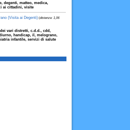
e, degenti, matteo, medica,
 ai cittadini, visite
rano (Visita ai Degenti)
(
distanza: 1,06
dei vari distretti, c.d.d., cdd,
 diurno, handicap, il, melograno,
atria infantile, servizi di salute