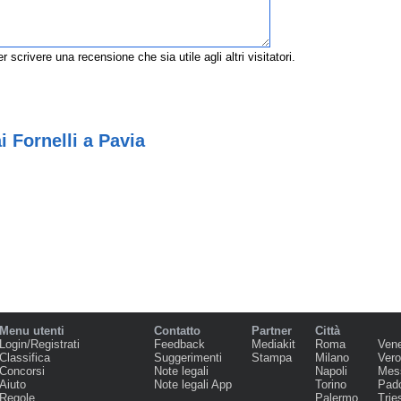
r scrivere una recensione che sia utile agli altri visitatori.
i Fornelli a Pavia
Menu utenti
Contatto
Partner
Città
Login/Registrati
Feedback
Mediakit
Roma
Ven
Classifica
Suggerimenti
Stampa
Milano
Ver
Concorsi
Note legali
Napoli
Mes
Aiuto
Note legali App
Torino
Pad
Regole
Palermo
Trie