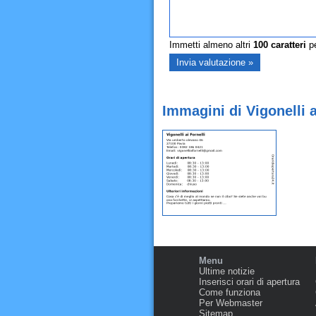
Immetti almeno altri
100
caratteri
pe
Immagini di Vigonelli a
Menu
Ultime notizie
Inserisci orari di apertura
Come funziona
Per Webmaster
Sitemap