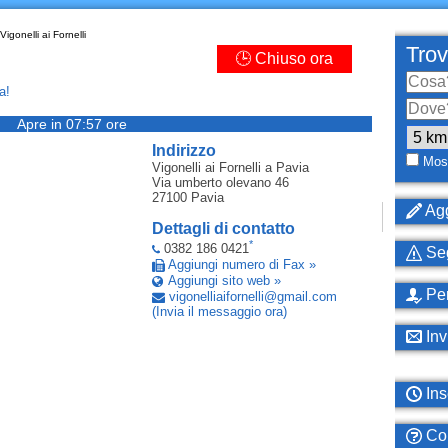
Vigonelli ai Fornelli
Trov
🕒 Chiuso ora
a!
Apre in 07:57 ore
Indirizzo
Most
Vigonelli ai Fornelli
a Pavia
Via umberto olevano 46
27100
Pavia
Agg
Dettagli di contatto
*
0382 186 0421
Seg
Aggiungi numero di Fax »
Aggiungi sito web »
Per
vigonelliaifornelli
@
gmail
.
com
(Invia il messaggio ora)
Inv
Ins
Com