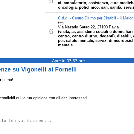
5
ai, ambulatorio, assistenza, cure medich
oncologia, policlinico, san, sanità, servizi
C.d.d. - Centro Diurno per Disabili - Il Melog
km
)
Via Nazario Sauro 22, 27100 Pavia
6
(visita, ai, assistenti sociali e domiciliari 
centro, centro diurno, degenti), disabili,
per, salute mentale, servizi di neuropsichi
mentale
Apre in 07:57 ore
nze su Vigonelli ai Fornelli
r primo!
ondividi qui la tua opinione con gli altri interessati.