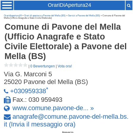
OrariDiApertura24
Oraridiapertura24
»
Orari di apertura a Pavone del Mella (BS)
»
Servizi a Pavone del Mella (BS)
» Comune di Pavone del
Mella (Ufficio Anagrafe e Stato Civile Elettorale)
Comune di Pavone del Mella
(Ufficio Anagrafe e Stato
Civile Elettorale)
a Pavone del
Mella (BS)
|
0 Bewertungen
|
Vota ora!
Via G. Marconi 5
25020
Pavone del Mella (BS)
*
+030959338
Fax.: 030 959493
www.comune.pavone-de... »
anagrafe
@
comune
.
pavone-del-mella
.
bs
.
it
(Invia il messaggio ora)
Annuncio