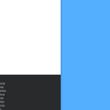
ezia
ona
sina
ova
ste
nto
cia
o