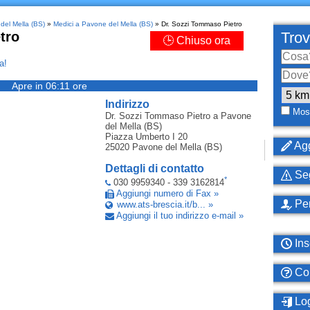
del Mella (BS)
»
Medici a Pavone del Mella (BS)
» Dr. Sozzi Tommaso Pietro
tro
Trov
🕒 Chiuso ora
a!
Apre in 06:11 ore
Indirizzo
Most
Dr. Sozzi Tommaso Pietro
a Pavone
del Mella (BS)
Piazza Umberto I 20
Agg
25020
Pavone del Mella (BS)
Dettagli di contatto
Seg
*
030 9959340 - 339 3162814
Aggiungi numero di Fax »
Per
www.ats-brescia.it/b... »
Aggiungi il tuo indirizzo e-mail »
Ins
Com
Log