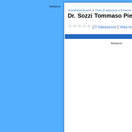
Annuncio
Oraridiapertura24
»
Orari di apertura a Pavone 
Dr. Sozzi Tommaso Pie
|
0 Valutazioni
|
Vota or
Annuncio