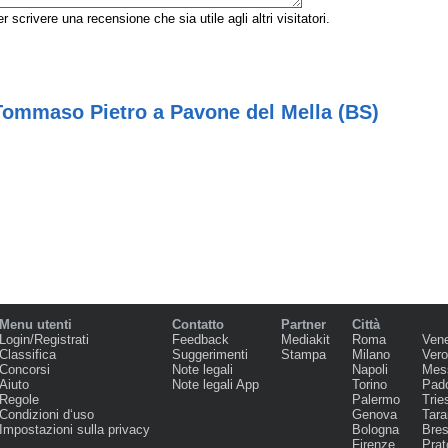
r scrivere una recensione che sia utile agli altri visitatori.
 Tommaso Pietro a Pavone del Mella (BS)
Menu utenti
Contatto
Partner
Città
Login/Registrati
Feedback
Mediakit
Roma
Ven
Classifica
Suggerimenti
Stampa
Milano
Ver
Concorsi
Note legali
Napoli
Mes
Aiuto
Note legali App
Torino
Pad
Regole
Palermo
Trie
Condizioni d‘uso
Genova
Tara
Impostazioni sulla privacy
Bologna
Bres
Firenze
Prat