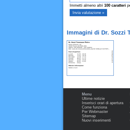
Immetti almeno altri
100
caratteri
pe
Immagini di Dr. Sozzi
Menu
Ultime notizie
Inserisci orari di apertura
Come funziona
Per Webmaster
Sitemap
Nuovi inserimenti