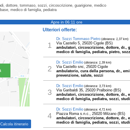
studi, dottore, tommaso, sozzi, circoscrizione, guarigione, medico
 base, medico di famiglia, pediatra
Apre in 06:11 ore
Ulteriori offerte:
Dr. Sozzi Tommaso Pietro
(
distanza: 1,37 km
)
1
Via Castello 5, 25020 Cigole (BS)
ambulatori, circoscrizione, dottore, dr.,
medico di famiglia, pediatra, pietro, sozz
Dr. Sozzi Emilio
(
distanza: 1,39 km
)
2
Via Castello snc, 25020 Cigole
a
ambulatorio, cura della persona, dr., em
prevenzione, salute, sozzi
Dr. Sozzi Emilio
(
distanza: 3,73 km
)
3
Via Garibaldi 35, 25020 Pralboino (BS)
ambulatori, circoscrizione, dottore, dr.,
medico di famiglia, pediatra, sozzi, studi,
Dr. Sozzi Emilio
(
distanza: 4,71 km
)
4
Piazza Roma s.n.c., 25020 Milzano (BS)
ambulatori, circoscrizione, dottore, dr.,
medico di famiglia, pediatra, sozzi, studi,