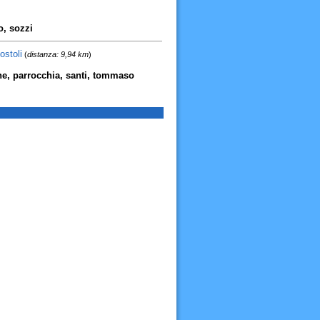
o, sozzi
stoli
(
distanza: 9,94 km
)
che, parrocchia, santi, tommaso