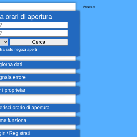
Annuncio
a orari di apertura
ra solo negozi aperti
iorna dati
nala errore
 i proprietari
erisci orario di apertura
e funziona
in / Registrati