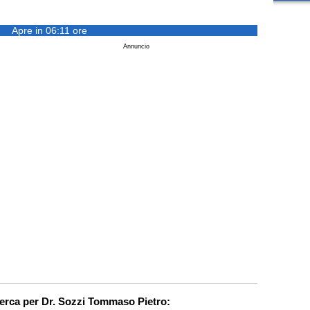
Apre in 06:11 ore
Annuncio
cerca per Dr. Sozzi Tommaso Pietro: