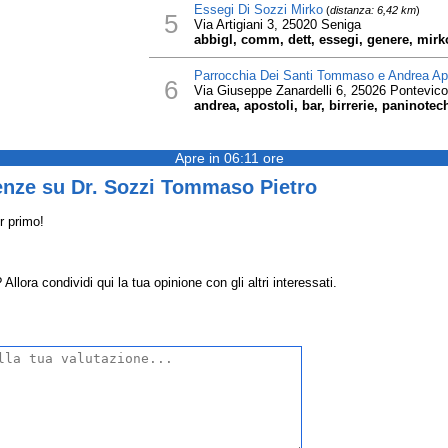
Essegi Di Sozzi Mirko
(
distanza: 6,42 km
)
5
Via Artigiani 3, 25020 Seniga
abbigl, comm, dett, essegi, genere, mirk
Parrocchia Dei Santi Tommaso e Andrea Apo
6
Via Giuseppe Zanardelli 6, 25026 Pontevico
andrea, apostoli, bar, birrerie, paninote
Apre in 06:11 ore
enze su Dr. Sozzi Tommaso Pietro
r primo!
ora condividi qui la tua opinione con gli altri interessati.