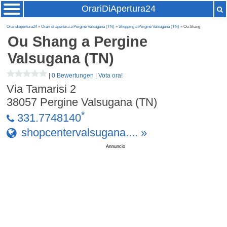
OrariDiApertura24
Oraridiapertura24
»
Orari di apertura a Pergine Valsugana (TN)
»
Shopping a Pergine Valsugana (TN)
» Ou Shang
Ou Shang
a Pergine
Valsugana (TN)
|
0 Bewertungen
|
Vota ora!
Via Tamarisi 2
38057
Pergine Valsugana (TN)
*
331.7748140
shopcentervalsugana.... »
Annuncio