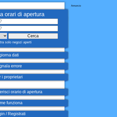
Annuncio
a orari di apertura
ra solo negozi aperti
iorna dati
nala errore
 i proprietari
erisci orario di apertura
e funziona
in / Registrati