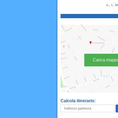
c., i., 
Carica mapp
Calcola itinerario: