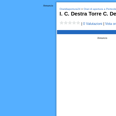
Annuncio
Oraridiapertura24
»
Orari di apertura a Perteol
I. C. Destra Torre C. D
|
0 Valutazioni
|
Vota or
Annuncio