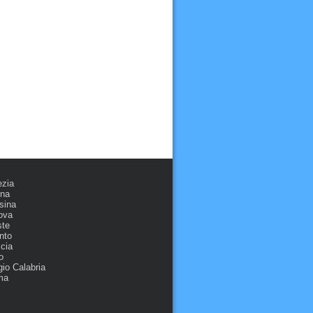
ezia
ona
sina
ova
ste
nto
cia
o
io Calabria
ma