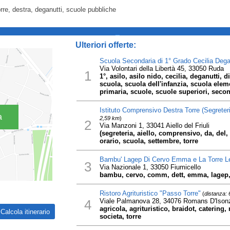
torre, destra, deganutti, scuole pubbliche
_
Ulteriori offerte:
Scuola Secondaria di 1° Grado Cecilia Dega
Via Volontari della Libertà 45, 33050 Ruda
1
1°, asilo, asilo nido, cecilia, deganutti, d
scuola, scuola dell'infanzia, scuola ele
primaria, scuole, scuole superiori, secon
Istituto Comprensivo Destra Torre (Segrete
a
2,59 km
)
2
Via Manzoni 1, 33041 Aiello del Friuli
(segreteria, aiello, comprensivo, da, del, d
orario, scuola, settembre, torre
Bambu' Lagep Di Cervo Emma e La Torre L
3
Via Nazionale 1, 33050 Fiumicello
bambu, cervo, comm, dett, emma, lagep, 
Ristoro Agrituristico "Passo Torre"
(
distanza:
4
Viale Palmanova 28, 34076 Romans D'Ison
agricola, agrituristico, braidot, catering, 
societa, torre