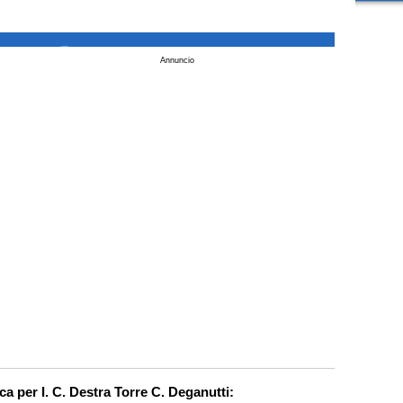
_
Annuncio
rca per I. C. Destra Torre C. Deganutti: