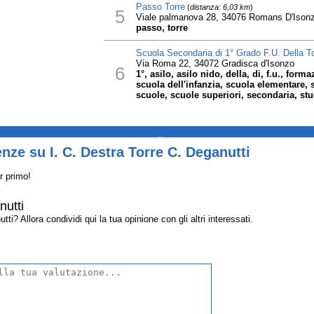
Passo Torre
(
distanza: 6,03 km
)
5
Viale palmanova 28, 34076 Romans D'Ison
passo, torre
Scuola Secondaria di 1° Grado F.U. Della To
Via Roma 22, 34072 Gradisca d'Isonzo
6
1°, asilo, asilo nido, della, di, f.u., form
scuola dell'infanzia, scuola elementare,
scuole, scuole superiori, secondaria, stud
_
nze su I. C. Destra Torre C. Deganutti
r primo!
nutti
i? Allora condividi qui la tua opinione con gli altri interessati.