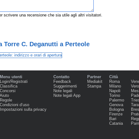
r scrivere una recensione che sia utile agli altri visitatori.
a Torre C. Deganutti a Perteole
Menu utenti
Contatto
Partner
Città
Login/Registrati
Feedback
Mediakit
Roma
Ven
Classifica
Suggerimenti
Stampa
Milano
Ver
Concorsi
Note legali
Napoli
Mes
Aiuto
Note legali App
Torino
Pad
Regole
Palermo
Trie
Condizioni d‘uso
Genova
Tara
Impostazioni sulla privacy
Bologna
Bres
Firenze
Prat
Bari
Regg
Catania
Par