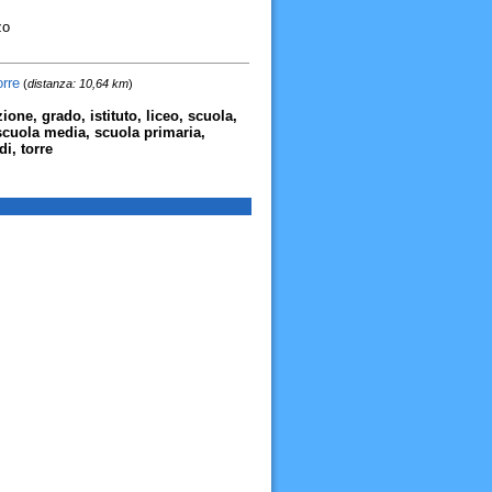
zo
rre
(
distanza: 10,64 km
)
azione, grado, istituto, liceo, scuola,
 scuola media, scuola primaria,
i, torre