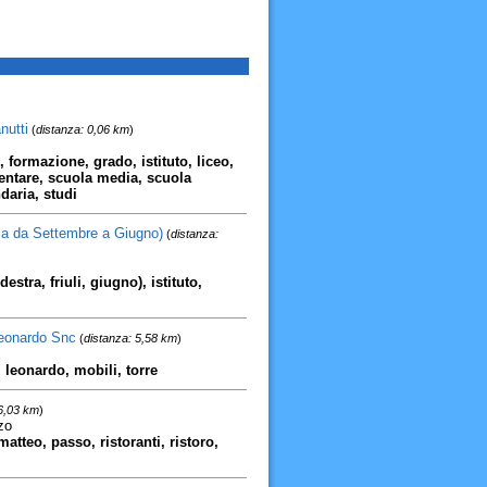
nutti
(
distanza: 0,06 km
)
i, formazione, grado, istituto, liceo,
mentare, scuola media, scuola
daria, studi
ria da Settembre a Giugno)
(
distanza:
estra, friuli, giugno), istituto,
eonardo Snc
(
distanza: 5,58 km
)
leonardo, mobili, torre
 6,03 km
)
zo
matteo, passo, ristoranti, ristoro,