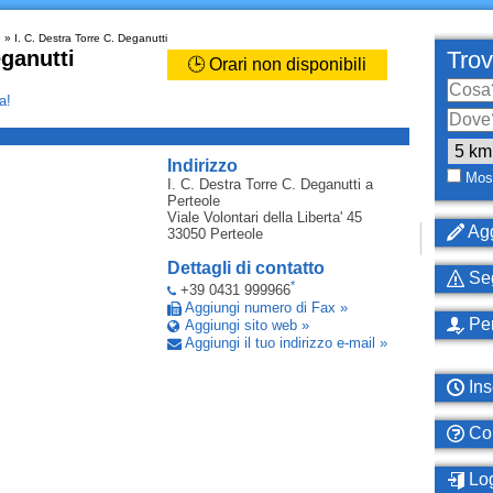
e
» I. C. Destra Torre C. Deganutti
eganutti
Trov
🕒 Orari non disponibili
a!
_
Indirizzo
Most
I. C. Destra Torre C. Deganutti
a
Perteole
Viale Volontari della Liberta' 45
Agg
33050
Perteole
Dettagli di contatto
Seg
*
+39 0431 999966
Aggiungi numero di Fax »
Per
Aggiungi sito web »
Aggiungi il tuo indirizzo e-mail »
Ins
Com
Log