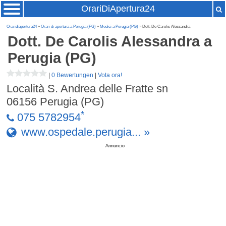
OrariDiApertura24
Oraridiapertura24
»
Orari di apertura a Perugia (PG)
»
Medici a Perugia (PG)
» Dott. De Carolis Alessandra
Dott. De Carolis Alessandra
a
Perugia (PG)
|
0 Bewertungen
|
Vota ora!
Località S. Andrea delle Fratte sn
06156
Perugia (PG)
*
075 5782954
www.ospedale.perugia... »
Annuncio