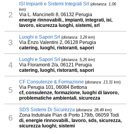
ISI Impianti e Sistemi Integrati Srl
(
distanza: 1,06
km
)
2
Via L. Mancinelli 8, 06132 Perugia
energie rinnovabili., impianti, integrati, isi,
lavoro, sicurezza luoghi, sistemi, srl
Luoghi e Sapori Srl
(
distanza: 3,29 km
)
3
Via Enzo Valentini 2, 06128 Perugia
catering, luoghi, ristoranti, sapori
Luoghi e Sapori Srl
(
distanza: 5,25 km
)
4
Via Floramonti 2/a, 06121 Perugia
catering, luoghi, ristoranti, sapori
CF Consulenze & Formazione
(
distanza: 13,31 km
)
Via Perugia 101, 06084 Bettona
5
cf, consulenze, formazione, luoghi di lavoro,
problematiche ambientali, sicurezza
SDS Sistemi Di Sicurezza
(
distanza: 28,49 km
)
Zona Indutriale Pian di Porto 179/b, 06059 Todi
6
di, energie rinnovabili., lavoro, sds, sicurezza,
sicurezza luoghi, sistemi