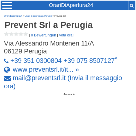
OrariDiApertura24
Oraridiapertura24
»
Orari di apertura a Perugia
» Prevent Srl
Prevent Srl
a Perugia
|
0 Bewertungen
|
Vota ora!
Via Alessandro Monteneri 11/A
06129
Perugia
*
+39 351 0300804 +39 075 8507127
www.preventsrl.it/it... »
mail
@
preventsrl
.
it
(Invia il messaggio
ora)
Annuncio