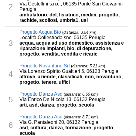
Via Cestellini s.n.c., 06135 Ponte San Giovanni-
2
Perugia
ambulatorio, del, fisiatrico, medici, progetto,
rachide, scoliosi, umbria1, usl
Progetto Acqua Bio
(
distanza: 3,54 km
)
Località Collestrada snc, 06135 Perugia
3
acqua, acqua ad uso domestico, assistenza e
riparazione impianti, bio, di depurazione,
progetto, vendita, vendita e ricaric
Progetto Novantuno Srl
(
distanza: 5,21 km
)
Via Lorenzo Spirito Gualtieri 5, 06123 Perugia
4
altrove, aziende, classificati, non, novantuno,
progetto, tenere, uffici
Progetto Danza Asd
(
distanza: 6,66 km
)
5
Via Enrico De Nicola 13, 06132 Perugia
arti, asd, danza, progetto, scuola
Progetto Danza Asd
(
distanza: 8,71 km
)
Via G. Pantaleoni 20, 06132 Perugia
6
asd, cultura, danza, formazione, progetto,
scuola