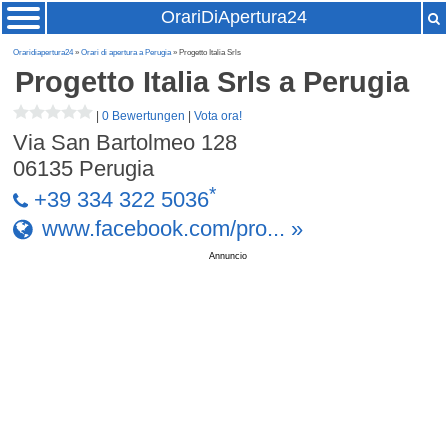
OrariDiApertura24
Oraridiapertura24
»
Orari di apertura a Perugia
» Progetto Italia Srls
Progetto Italia Srls
a Perugia
|
0 Bewertungen
|
Vota ora!
Via San Bartolmeo 128
06135
Perugia
*
+39 334 322 5036
www.facebook.com/pro... »
Annuncio