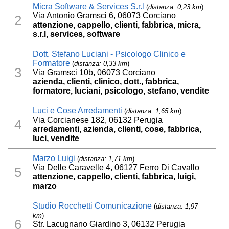
Micra Software & Services S.r.l
(
distanza: 0,23 km
)
Via Antonio Gramsci 6, 06073 Corciano
2
attenzione, cappello, clienti, fabbrica, micra,
s.r.l, services, software
Dott. Stefano Luciani - Psicologo Clinico e
Formatore
(
distanza: 0,33 km
)
3
Via Gramsci 10b, 06073 Corciano
azienda, clienti, clinico, dott., fabbrica,
formatore, luciani, psicologo, stefano, vendite
Luci e Cose Arredamenti
(
distanza: 1,65 km
)
Via Corcianese 182, 06132 Perugia
4
arredamenti, azienda, clienti, cose, fabbrica,
luci, vendite
Marzo Luigi
(
distanza: 1,71 km
)
Via Delle Caravelle 4, 06127 Ferro Di Cavallo
5
attenzione, cappello, clienti, fabbrica, luigi,
marzo
Studio Rocchetti Comunicazione
(
distanza: 1,97
km
)
6
Str. Lacugnano Giardino 3, 06132 Perugia