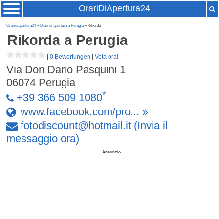
OrariDiApertura24
Oraridiapertura24
»
Orari di apertura a Perugia
» Rikorda
Rikorda
a Perugia
|
0 Bewertungen
|
Vota ora!
Via Don Dario Pasquini 1
06074
Perugia
*
+39 366 509 1080
www.facebook.com/pro... »
fotodiscount
@
hotmail
.
it
(Invia il
messaggio ora)
Annuncio