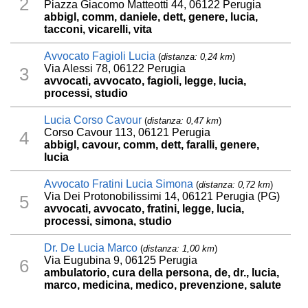
2
Piazza Giacomo Matteotti 44, 06122 Perugia
abbigl, comm, daniele, dett, genere, lucia,
tacconi, vicarelli, vita
Avvocato Fagioli Lucia
(
distanza: 0,24 km
)
Via Alessi 78, 06122 Perugia
3
avvocati, avvocato, fagioli, legge, lucia,
processi, studio
Lucia Corso Cavour
(
distanza: 0,47 km
)
Corso Cavour 113, 06121 Perugia
4
abbigl, cavour, comm, dett, faralli, genere,
lucia
Avvocato Fratini Lucia Simona
(
distanza: 0,72 km
)
Via Dei Protonobilissimi 14, 06121 Perugia (PG)
5
avvocati, avvocato, fratini, legge, lucia,
processi, simona, studio
Dr. De Lucia Marco
(
distanza: 1,00 km
)
Via Eugubina 9, 06125 Perugia
6
ambulatorio, cura della persona, de, dr., lucia,
marco, medicina, medico, prevenzione, salute