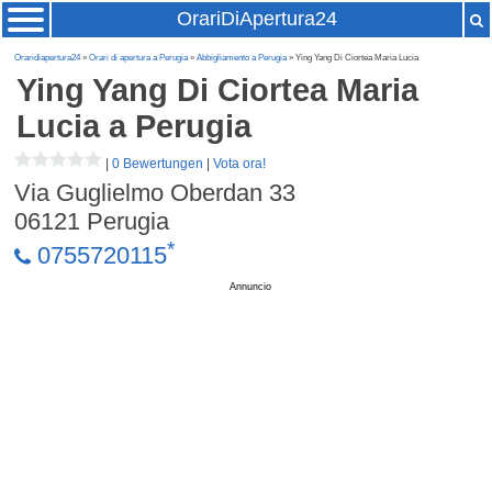
OrariDiApertura24
Oraridiapertura24
»
Orari di apertura a Perugia
»
Abbigliamento a Perugia
» Ying Yang Di Ciortea Maria Lucia
Ying Yang Di Ciortea Maria
Lucia
a Perugia
|
0 Bewertungen
|
Vota ora!
Via Guglielmo Oberdan 33
06121
Perugia
*
0755720115
Annuncio