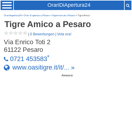
OrariDiApertura24
Oraridiapertura24
»
Orari di apertura a Pesaro
»
Supermercati a Pesaro
» Tigre Amico
Tigre Amico
a Pesaro
|
0 Bewertungen
|
Vota ora!
Via Enrico Toti 2
61122
Pesaro
*
0721 453583
www.oasitigre.it/it/... »
Annuncio