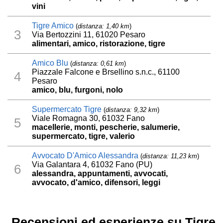
vini
Tigre Amico
(
distanza: 1,40 km
)
3
Via Bertozzini 11, 61020 Pesaro
alimentari, amico, ristorazione, tigre
Amico Blu
(
distanza: 0,61 km
)
Piazzale Falcone e Brsellino s.n.c., 61100
4
Pesaro
amico, blu, furgoni, nolo
Supermercato Tigre
(
distanza: 9,32 km
)
Viale Romagna 30, 61032 Fano
5
macellerie, monti, pescherie, salumerie,
supermercato, tigre, valerio
Avvocato D'Amico Alessandra
(
distanza: 11,23 km
)
Via Galantara 4, 61032 Fano (PU)
6
alessandra, appuntamenti, avvocati,
avvocato, d'amico, difensori, leggi
Recensioni ed esperienze su Tigre