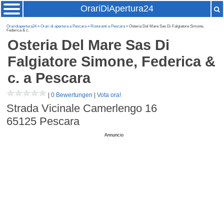
OrariDiApertura24
Oraridiapertura24
»
Orari di apertura a Pescara
»
Ristoranti a Pescara
» Osteria Del Mare Sas Di Falgiatore Simone,
Federica & c.
Osteria Del Mare Sas Di
Falgiatore Simone, Federica &
c.
a Pescara
|
0 Bewertungen
|
Vota ora!
Strada Vicinale Camerlengo 16
65125
Pescara
Annuncio