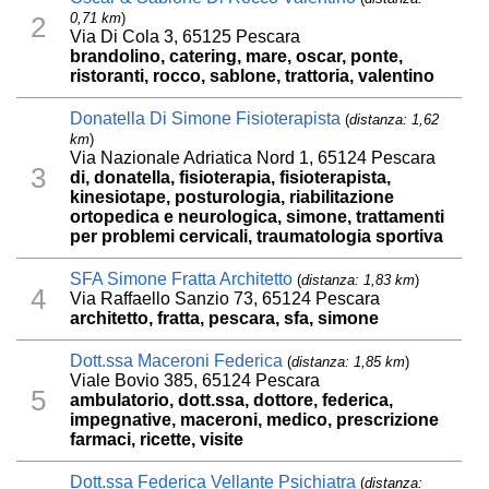
0,71 km
)
2
Via Di Cola 3, 65125 Pescara
brandolino, catering, mare, oscar, ponte,
ristoranti, rocco, sablone, trattoria, valentino
Donatella Di Simone Fisioterapista
(
distanza: 1,62
km
)
Via Nazionale Adriatica Nord 1, 65124 Pescara
3
di, donatella, fisioterapia, fisioterapista,
kinesiotape, posturologia, riabilitazione
ortopedica e neurologica, simone, trattamenti
per problemi cervicali, traumatologia sportiva
SFA Simone Fratta Architetto
(
distanza: 1,83 km
)
4
Via Raffaello Sanzio 73, 65124 Pescara
architetto, fratta, pescara, sfa, simone
Dott.ssa Maceroni Federica
(
distanza: 1,85 km
)
Viale Bovio 385, 65124 Pescara
5
ambulatorio, dott.ssa, dottore, federica,
impegnative, maceroni, medico, prescrizione
farmaci, ricette, visite
Dott.ssa Federica Vellante Psichiatra
(
distanza: