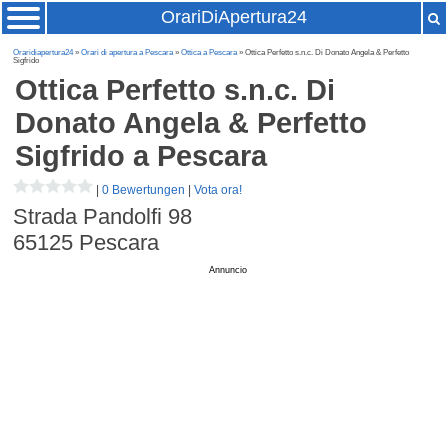
OrariDiApertura24
Oraridiapertura24
»
Orari di apertura a Pescara
»
Ottica a Pescara
» Ottica Perfetto s.n.c. Di Donato Angela & Perfetto
Sigfrido
Ottica Perfetto s.n.c. Di
Donato Angela & Perfetto
Sigfrido
a Pescara
|
0 Bewertungen
|
Vota ora!
Strada Pandolfi 98
65125
Pescara
Annuncio