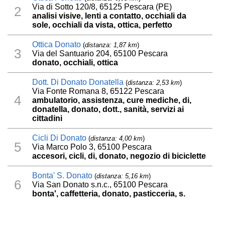
Via di Sotto 120/8, 65125 Pescara (PE)
2
analisi visive, lenti a contatto, occhiali da
sole, occhiali da vista, ottica, perfetto
Ottica Donato
(
distanza: 1,87 km
)
3
Via del Santuario 204, 65100 Pescara
donato, occhiali, ottica
Dott. Di Donato Donatella
(
distanza: 2,53 km
)
Via Fonte Romana 8, 65122 Pescara
4
ambulatorio, assistenza, cure mediche, di,
donatella, donato, dott., sanità, servizi ai
cittadini
Cicli Di Donato
(
distanza: 4,00 km
)
5
Via Marco Polo 3, 65100 Pescara
accesori, cicli, di, donato, negozio di biciclette
Bonta' S. Donato
(
distanza: 5,16 km
)
6
Via San Donato s.n.c., 65100 Pescara
bonta', caffetteria, donato, pasticceria, s.