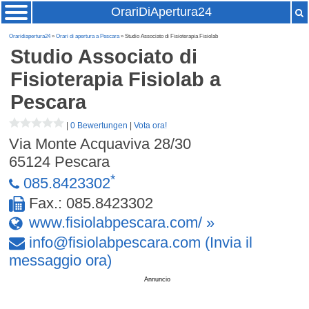
OrariDiApertura24
Oraridiapertura24
»
Orari di apertura a Pescara
» Studio Associato di Fisioterapia Fisiolab
Studio Associato di
Fisioterapia Fisiolab
a
Pescara
|
0 Bewertungen
|
Vota ora!
Via Monte Acquaviva 28/30
65124
Pescara
*
085.8423302
Fax.: 085.8423302
www.fisiolabpescara.com/ »
info
@
fisiolabpescara
.
com
(Invia il
messaggio ora)
Annuncio