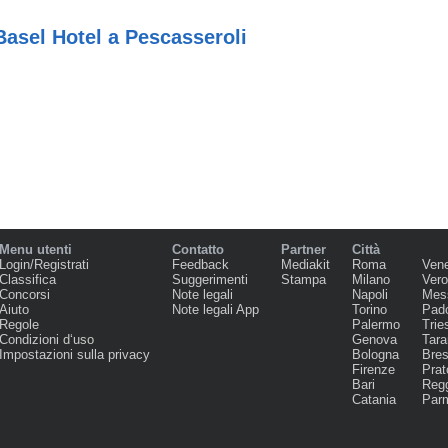
asel Hotel a Pescasseroli
Menu utenti
Contatto
Partner
Città
Login/Registrati
Feedback
Mediakit
Roma
Ven
Classifica
Suggerimenti
Stampa
Milano
Ver
Concorsi
Note legali
Napoli
Mes
Aiuto
Note legali App
Torino
Pad
Regole
Palermo
Trie
Condizioni d‘uso
Genova
Tara
Impostazioni sulla privacy
Bologna
Bres
Firenze
Prat
Bari
Regg
Catania
Par