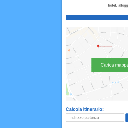
hotel, allog
Carica mapp
Calcola itinerario: