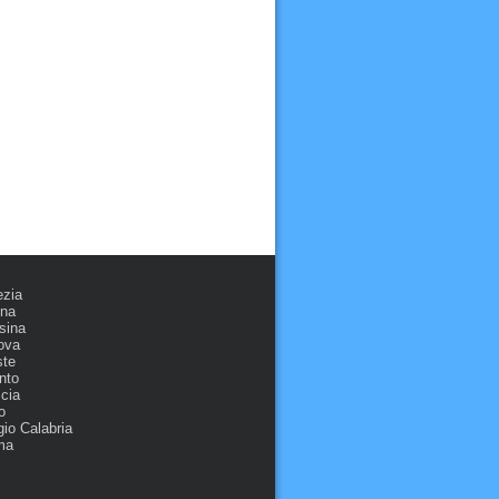
ezia
ona
sina
ova
ste
nto
cia
o
io Calabria
ma