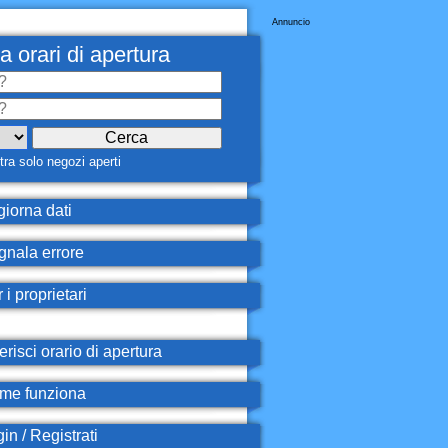
Annuncio
a orari di apertura
ra solo negozi aperti
iorna dati
nala errore
 i proprietari
erisci orario di apertura
e funziona
in / Registrati