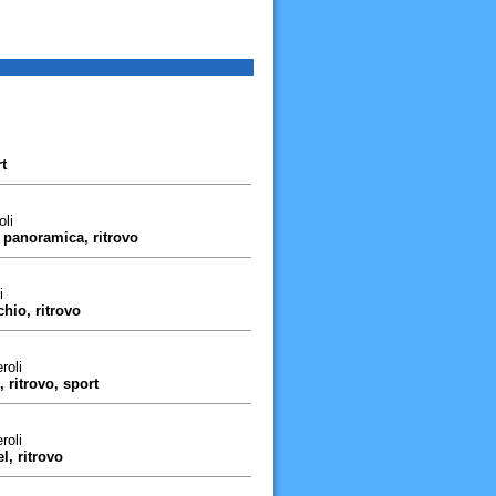
t
li
, panoramica, ritrovo
i
chio, ritrovo
roli
 ritrovo, sport
roli
l, ritrovo