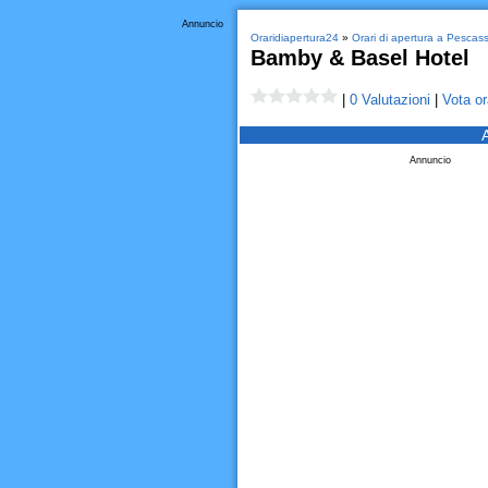
Annuncio
Oraridiapertura24
»
Orari di apertura a Pescass
Bamby & Basel Hotel
|
0 Valutazioni
|
Vota or
Annuncio