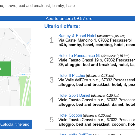
gio, ritrovo, bed and breakfast, bamby, basel
Aperto ancora 09:57 ore
Ulteriori offerte:
Bamby & Basel Hotel
(
distanza: 0,85 km
)
1
Via Castel Mancino 4, 67032 Pescasseroli
b&b, bamby, basel, camping, hotel, resor
Hotel La Panoramica 89
(
distanza: 0,15 km
)
2
Viale Fausto Grassi 19 b, 67032 Pescassero
89, alloggio, bed and breakfast, hotel, la
a
Hotel Il Picchio
(
distanza: 0,18 km
)
3
Via Valle dell'Oro s.n.c., 67032 Pescasserol
alloggio, bed and breakfast, hotel, il, pic
Hotel Sport Daniel
(
distanza: 0,20 km
)
4
Viale Fausto Grassi s.n.c., 67032 Pescasse
alloggio, bed and breakfast, daniel, hotel,
Hotel Cocoon
(
distanza: 0,20 km
)
5
Viale Fausto Grassi s.n.c., 67032 Pescasse
alloggio, bed and breakfast, cocoon, hote