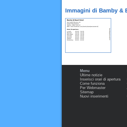
Immagini di Bamby & B
Menu
Ultime notizie
Inserisci orari di apertura
Come funziona
Per Webmaster
Sitemap
Nuovi inserimenti