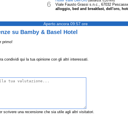
Hotel Valle Dell'Oro
(
distanza: 0,20 km
)
6
Viale Fausto Grassi s.n.c., 67032 Pescasse
alloggio, bed and breakfast, dell'oro, hote
Aperto ancora 09:57 ore
enze su Bamby & Basel Hotel
r primo!
ondividi qui la tua opinione con gli altri interessati.
r scrivere una recensione che sia utile agli altri visitatori.