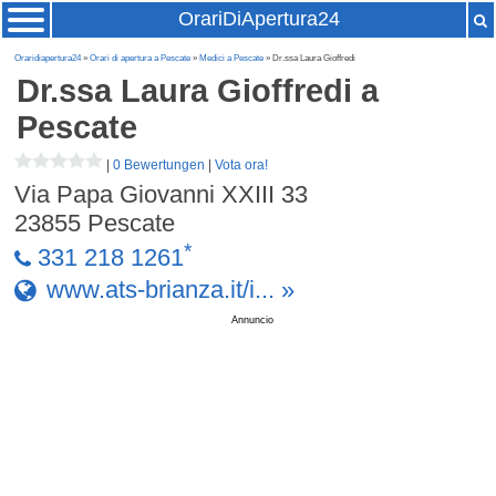
OrariDiApertura24
Oraridiapertura24
»
Orari di apertura a Pescate
»
Medici a Pescate
» Dr.ssa Laura Gioffredi
Dr.ssa Laura Gioffredi
a
Pescate
|
0 Bewertungen
|
Vota ora!
Via Papa Giovanni XXIII 33
23855
Pescate
*
331 218 1261
www.ats-brianza.it/i... »
Annuncio