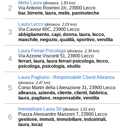
Melis Laura
(
distanza: 1,83 km
)
2
Via Antonio Rosmini 2/c, 23900 Lecco
bar, birrerie, laura, melis, paninoteche
Laura Lecco
(
distanza: 2,03 km
)
Via Cavour 60C, 23900 Lecco
3
abbigliamento, capi, donna, laura, lecco,
maschile, negozio, qualità, sportivo, vendita
Laura Ferrari Psicologa
(
distanza: 2,34 km
)
Via Azzone Visconti 51, 23900 Lecco
4
ferrari, laura, laura ferrari psicologa, lecco,
psicologa, psicologia, studio
Laura Pagliano - Responsabile Clienti Alleanza
(
distanza: 2,47 km
)
5
Corso Martiri della Liberazione 31, 23900 Lecco
alleanza, azienda, cliente, clienti, fabbrica,
laura, pagliano, responsabile, vendita
Immobiliare Laura Srl
(
distanza: 2,61 km
)
Piazza Alessandro Manzoni 7, 23900 Lecco
6
gestione, immob, immobiliare, industriali,
laura, locaz