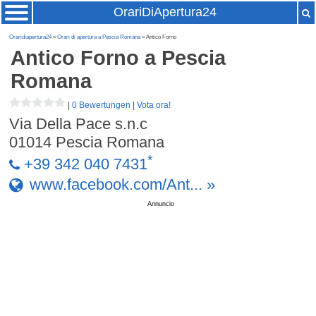
OrariDiApertura24
Oraridiapertura24
»
Orari di apertura a Pescia Romana
» Antico Forno
Antico Forno
a Pescia
Romana
|
0 Bewertungen
|
Vota ora!
Via Della Pace s.n.c
01014
Pescia Romana
*
+39 342 040 7431
www.facebook.com/Ant... »
Annuncio