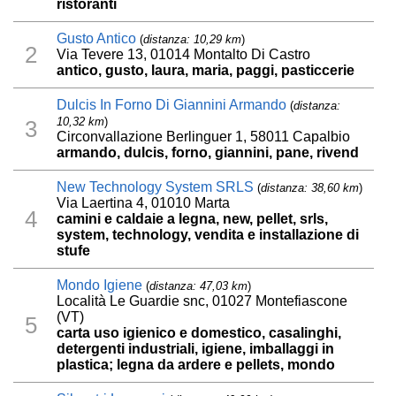
ristoranti
Gusto Antico
(
distanza: 10,29 km
)
2
Via Tevere 13, 01014 Montalto Di Castro
antico, gusto, laura, maria, paggi, pasticcerie
Dulcis In Forno Di Giannini Armando
(
distanza:
10,32 km
)
3
Circonvallazione Berlinguer 1, 58011 Capalbio
armando, dulcis, forno, giannini, pane, rivend
New Technology System SRLS
(
distanza: 38,60 km
)
Via Laertina 4, 01010 Marta
4
camini e caldaie a legna, new, pellet, srls,
system, technology, vendita e installazione di
stufe
Mondo Igiene
(
distanza: 47,03 km
)
Località Le Guardie snc, 01027 Montefiascone
(VT)
5
carta uso igienico e domestico, casalinghi,
detergenti industriali, igiene, imballaggi in
plastica; legna da ardere e pellets, mondo