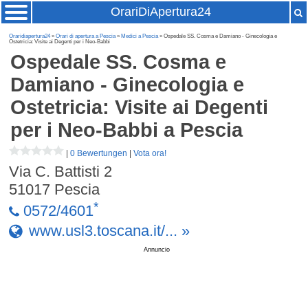
OrariDiApertura24
Oraridiapertura24
»
Orari di apertura a Pescia
»
Medici a Pescia
» Ospedale SS. Cosma e Damiano - Ginecologia e
Ostetricia: Visite ai Degenti per i Neo-Babbi
Ospedale SS. Cosma e
Damiano - Ginecologia e
Ostetricia: Visite ai Degenti
per i Neo-Babbi
a Pescia
|
0 Bewertungen
|
Vota ora!
Via C. Battisti 2
51017
Pescia
*
0572/4601
www.usl3.toscana.it/... »
Annuncio