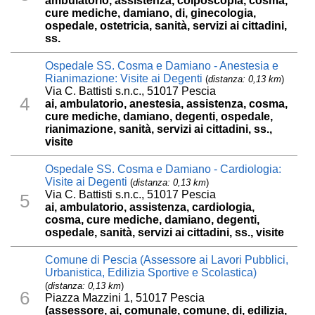
ambulatorio, assistenza, colposcopia, cosma,
cure mediche, damiano, di, ginecologia,
ospedale, ostetricia, sanità, servizi ai cittadini,
ss.
Ospedale SS. Cosma e Damiano - Anestesia e
Rianimazione: Visite ai Degenti
(
distanza: 0,13 km
)
Via C. Battisti s.n.c., 51017 Pescia
4
ai, ambulatorio, anestesia, assistenza, cosma,
cure mediche, damiano, degenti, ospedale,
rianimazione, sanità, servizi ai cittadini, ss.,
visite
Ospedale SS. Cosma e Damiano - Cardiologia:
Visite ai Degenti
(
distanza: 0,13 km
)
Via C. Battisti s.n.c., 51017 Pescia
5
ai, ambulatorio, assistenza, cardiologia,
cosma, cure mediche, damiano, degenti,
ospedale, sanità, servizi ai cittadini, ss., visite
Comune di Pescia (Assessore ai Lavori Pubblici,
Urbanistica, Edilizia Sportive e Scolastica)
(
distanza: 0,13 km
)
6
Piazza Mazzini 1, 51017 Pescia
(assessore, ai, comunale, comune, di, edilizia,