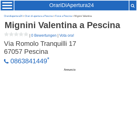
OrariDiApertura24
Oraridiapertura24
»
Orari di apertura a Pescina
»
Fiorai a Pescina
» Mignini Valentina
Mignini Valentina
a Pescina
|
0 Bewertungen
|
Vota ora!
Via Romolo Tranquilli 17
67057
Pescina
*
0863841449
Annuncio