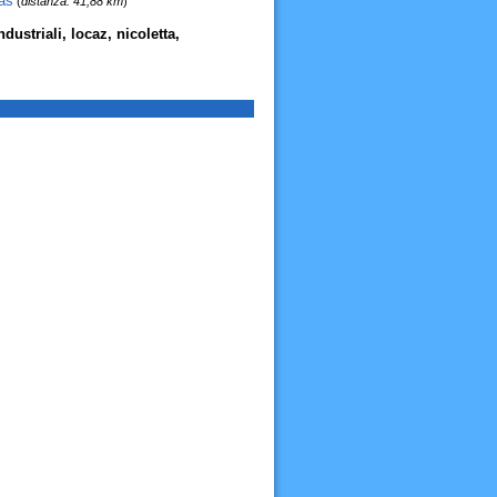
as
(
distanza: 41,88 km
)
ustriali, locaz, nicoletta,