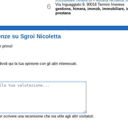
Immobiliare Himera Di Prestana Nicoletta S
6
Via Inguaggiato 9, 90018 Termini Imerese
gestione, himera, immob, immobiliare, ind
prestana
_
nze su Sgroi Nicoletta
r primo!
idi qui la tua opinione con gli altri interessati.
r scrivere una recensione che sia utile agli altri visitatori.