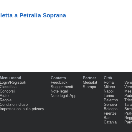
letta a Petralia Soprana
Menu utenti
Contatto
Partner
Città
Login/Registrati
Feedback
Mediakit
Roma
Ven
Classifica
Suggerimenti
Stampa
Milano
Ver
Concorsi
Note legali
Napoli
Mes
Aiuto
Note legali App
Torino
Pad
Regole
Palermo
Trie
Condizioni d‘uso
Genova
Tara
Impostazioni sulla privacy
Bologna
Bres
Firenze
Prat
Bari
Regg
Catania
Par