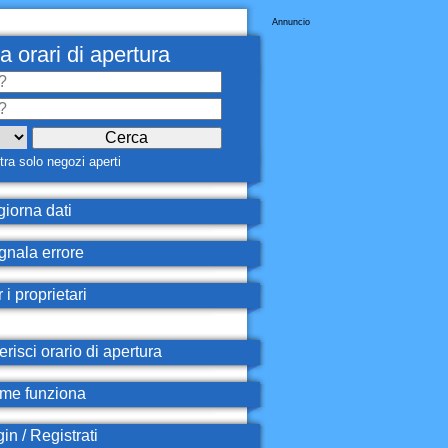
Annuncio
a orari di apertura
ra solo negozi aperti
iorna dati
nala errore
 i proprietari
erisci orario di apertura
e funziona
in / Registrati