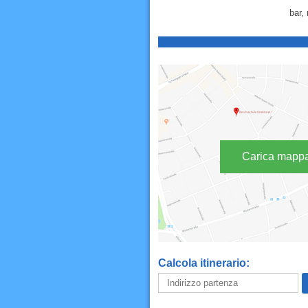
bar, 
Carica mapp
Calcola itinerario: