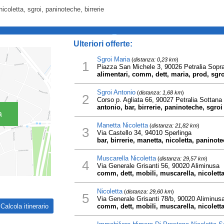
nicoletta, sgroi, paninoteche, birrerie
_
Ulteriori offerte:
Sgroi Maria
(
distanza: 0,23 km
)
1
Piazza San Michele 3, 90026 Petralia Sopr
alimentari, comm, dett, maria, prod, sgro
Sgroi Antonio
(
distanza: 1,68 km
)
2
Corso p. Agliata 66, 90027 Petralia Sottana
antonio, bar, birrerie, paninoteche, sgroi
a
Manetta Nicoletta
(
distanza: 21,82 km
)
3
Via Castello 34, 94010 Sperlinga
bar, birrerie, manetta, nicoletta, paninot
Muscarella Nicoletta
(
distanza: 29,57 km
)
4
Via Generale Grisanti 56, 90020 Aliminusa
comm, dett, mobili, muscarella, nicolett
Nicoletta
(
distanza: 29,60 km
)
5
Via Generale Grisanti 78/b, 90020 Aliminus
comm, dett, mobili, muscarella, nicolett