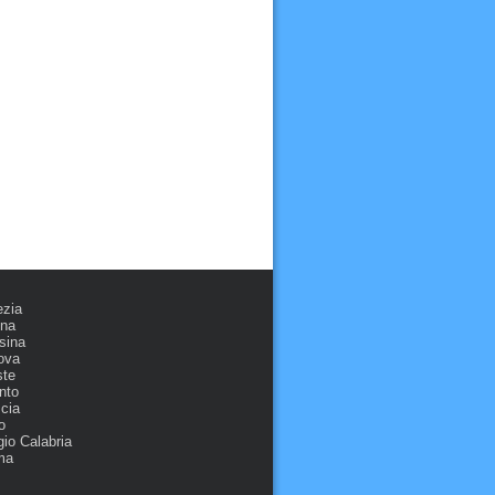
ezia
ona
sina
ova
ste
nto
cia
o
io Calabria
ma