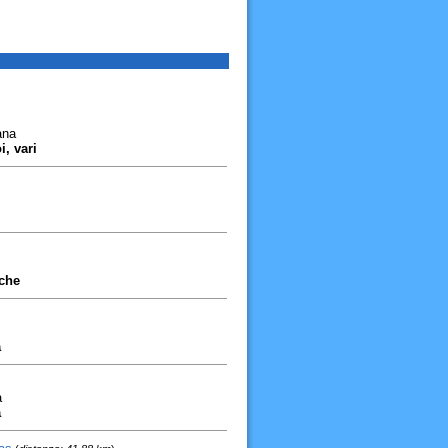
ana
i, vari
eche
a
a
a