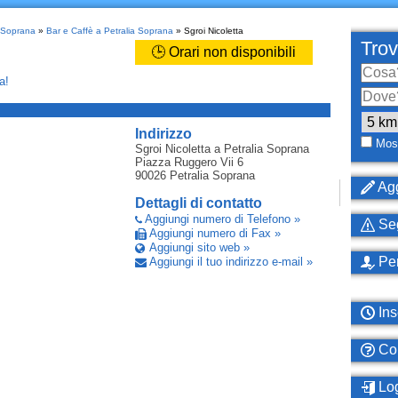
a Soprana
»
Bar e Caffè a Petralia Soprana
» Sgroi Nicoletta
Trov
🕒 Orari non disponibili
a!
_
Indirizzo
Most
Sgroi Nicoletta
a Petralia Soprana
Piazza Ruggero Vii 6
90026
Petralia Soprana
Agg
Dettagli di contatto
Aggiungi numero di Telefono »
Seg
Aggiungi numero di Fax »
Aggiungi sito web »
Per
Aggiungi il tuo indirizzo e-mail »
Ins
Com
Log