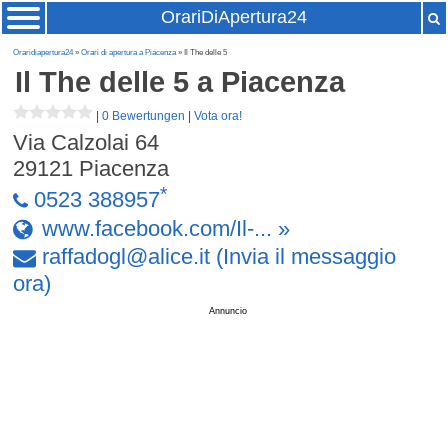
OrariDiApertura24
Oraridiapertura24
»
Orari di apertura a Piacenza
» Il The delle 5
Il The delle 5
a Piacenza
|
0 Bewertungen
|
Vota ora!
Via Calzolai 64
29121
Piacenza
*
0523 388957
www.facebook.com/Il-... »
raffadogl
@
alice
.
it
(Invia il messaggio
ora)
Annuncio