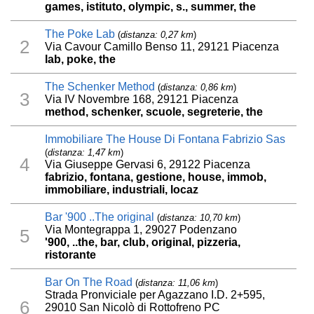
games, istituto, olympic, s., summer, the
The Poke Lab
(
distanza: 0,27 km
)
2
Via Cavour Camillo Benso 11, 29121 Piacenza
lab, poke, the
The Schenker Method
(
distanza: 0,86 km
)
3
Via IV Novembre 168, 29121 Piacenza
method, schenker, scuole, segreterie, the
Immobiliare The House Di Fontana Fabrizio Sas
(
distanza: 1,47 km
)
4
Via Giuseppe Gervasi 6, 29122 Piacenza
fabrizio, fontana, gestione, house, immob,
immobiliare, industriali, locaz
Bar '900 ..The original
(
distanza: 10,70 km
)
Via Montegrappa 1, 29027 Podenzano
5
'900, ..the, bar, club, original, pizzeria,
ristorante
Bar On The Road
(
distanza: 11,06 km
)
Strada Pronviciale per Agazzano I.D. 2+595,
6
29010 San Nicolò di Rottofreno PC