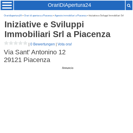
OrariDiApertura24
Oraridiapertura24
»
Orari di apertura a Piacenza
»
Agenzie immobiliari a Piacenza
» Iniziative e Sviluppi Immobiliari Srl
Iniziative e Sviluppi
Immobiliari Srl
a Piacenza
|
0 Bewertungen
|
Vota ora!
Via Sant' Antonino 12
29121
Piacenza
Annuncio