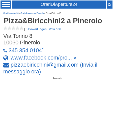
OrariDiApertura24
Oraridiapertura24
»
Orari di apertura a Pinerolo
» Pizza&Biricchini2
Pizza&Biricchini2
a Pinerolo
|
0 Bewertungen
|
Vota ora!
Via Torino 8
10060
Pinerolo
*
345 354 0104
www.facebook.com/pro... »
pizzaebiricchini
@
gmail
.
com
(Invia il
messaggio ora)
Annuncio