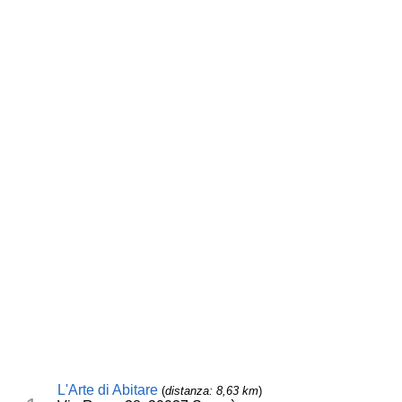
L'Arte di Abitare
(
distanza: 8,63 km
)