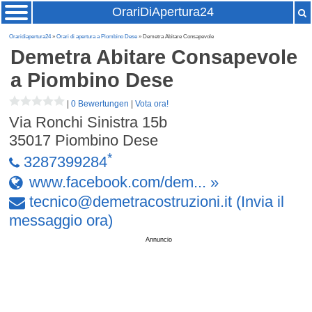
OrariDiApertura24
Oraridiapertura24
»
Orari di apertura a Piombino Dese
» Demetra Abitare Consapevole
Demetra Abitare Consapevole
a Piombino Dese
|
0 Bewertungen
|
Vota ora!
Via Ronchi Sinistra 15b
35017
Piombino Dese
*
3287399284
www.facebook.com/dem... »
tecnico
@
demetracostruzioni
.
it
(Invia il
messaggio ora)
Annuncio