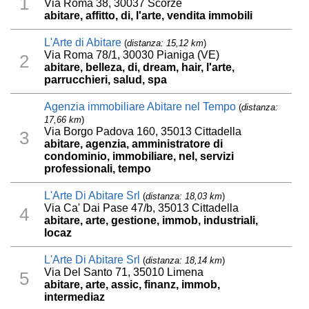
1
Via Roma 38, 30037 Scorzè
abitare, affitto, di, l'arte, vendita immobili
L'Arte di Abitare
(
distanza: 15,12 km
)
Via Roma 78/1, 30030 Pianiga (VE)
2
abitare, belleza, di, dream, hair, l'arte,
parrucchieri, salud, spa
Agenzia immobiliare Abitare nel Tempo
(
distanza:
17,66 km
)
Via Borgo Padova 160, 35013 Cittadella
3
abitare, agenzia, amministratore di
condominio, immobiliare, nel, servizi
professionali, tempo
L'Arte Di Abitare Srl
(
distanza: 18,03 km
)
Via Ca' Dai Pase 47/b, 35013 Cittadella
4
abitare, arte, gestione, immob, industriali,
locaz
L'Arte Di Abitare Srl
(
distanza: 18,14 km
)
Via Del Santo 71, 35010 Limena
5
abitare, arte, assic, finanz, immob,
intermediaz