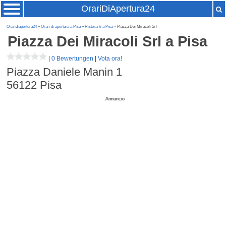
OrariDiApertura24
Oraridiapertura24
»
Orari di apertura a Pisa
»
Ristoranti a Pisa
» Piazza Dei Miracoli Srl
Piazza Dei Miracoli Srl
a Pisa
|
0 Bewertungen
|
Vota ora!
Piazza Daniele Manin 1
56122
Pisa
Annuncio