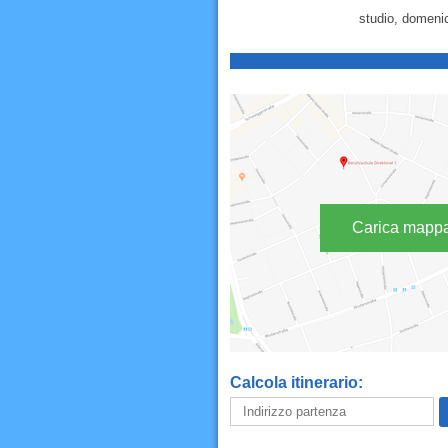
studio, domenic
Carica mapp
Calcola itinerario: