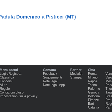
Padula Domenico a Pisticci (MT)
Menu utenti
Contatto
Partner
Città
Login/Registrati
Feedback
Mediakit
Roma
Ven
Classifica
Suggerimenti
Stampa
Milano
Ver
Concorsi
Note legali
Napoli
Mes
Aiuto
Note legali App
Torino
Pad
Regole
Palermo
Trie
Condizioni d‘uso
Genova
Tara
Impostazioni sulla privacy
Bologna
Bres
Firenze
Prat
Bari
Regg
Catania
Par