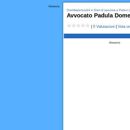
Annuncio
Oraridiapertura24
»
Orari di apertura a Pisticci 
Avvocato Padula Dome
|
0 Valutazioni
|
Vota or
Annuncio