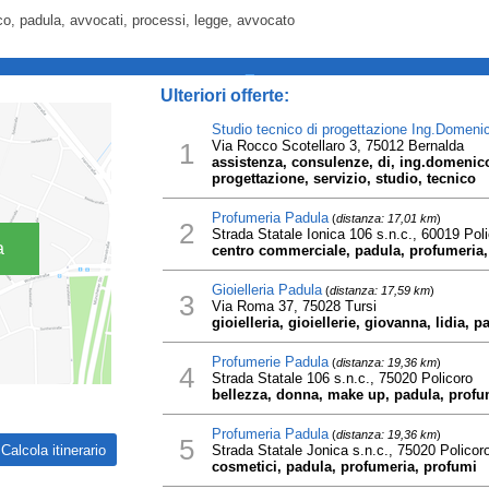
o, padula, avvocati, processi, legge, avvocato
_
Ulteriori offerte:
Studio tecnico di progettazione Ing.Domeni
1
Via Rocco Scotellaro 3, 75012 Bernalda
assistenza, consulenze, di, ing.domenico
progettazione, servizio, studio, tecnico
Profumeria Padula
(
distanza: 17,01 km
)
2
Strada Statale Ionica 106 s.n.c., 60019 Pol
a
centro commerciale, padula, profumeria, 
Gioielleria Padula
(
distanza: 17,59 km
)
3
Via Roma 37, 75028 Tursi
gioielleria, gioiellerie, giovanna, lidia, pa
Profumerie Padula
(
distanza: 19,36 km
)
4
Strada Statale 106 s.n.c., 75020 Policoro
bellezza, donna, make up, padula, profu
Profumeria Padula
(
distanza: 19,36 km
)
5
Strada Statale Jonica s.n.c., 75020 Policor
cosmetici, padula, profumeria, profumi