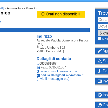
(MT)
» Avvocato Padula Domenico
nico
Trov
🕒 Orari non disponibili
a!
_
Indirizzo
Most
Avvocato Padula Domenico
a Pisticci
(MT)
Piazza Umberto I 17
Agg
75015
Pisticci (MT)
Dettagli di contatto
Seg
*
0835581587
Fax.: 0835581587
Per
www.consiglionaziona... »
padula0169
@
cert
.
avvmatera
.
it
(Invia il messaggio ora)
Inv
Ins
Com