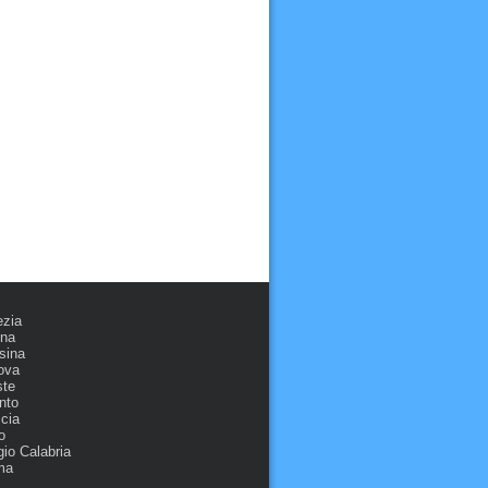
ezia
ona
sina
ova
ste
nto
cia
o
io Calabria
ma