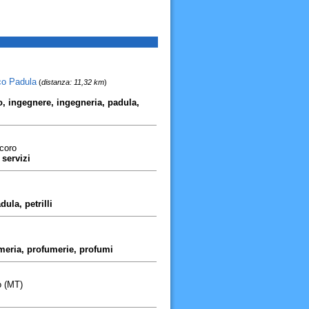
co Padula
(
distanza: 11,32 km
)
, ingegnere, ingegneria, padula,
icoro
servizi
dula, petrilli
meria, profumerie, profumi
o (MT)