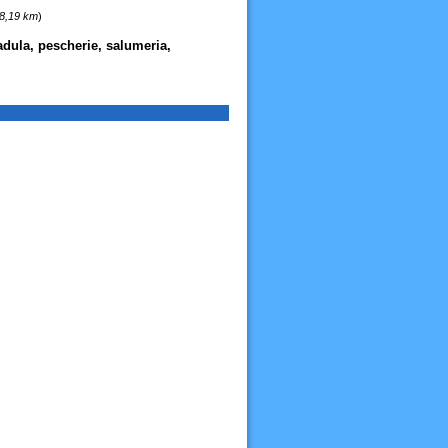
18,19 km
)
adula, pescherie, salumeria,