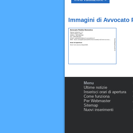
Immagini di Avvocato 
Menu
Ultime notizie
Inserisci orari di apertura
Come funziona
Per Webmaster
Sitemap
Nuovi inserimenti