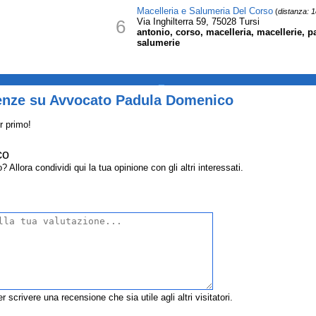
Macelleria e Salumeria Del Corso
(
distanza: 
6
Via Inghilterra 59, 75028 Tursi
antonio, corso, macelleria, macellerie, p
salumerie
_
enze su Avvocato Padula Domenico
r primo!
co
lora condividi qui la tua opinione con gli altri interessati.
r scrivere una recensione che sia utile agli altri visitatori.