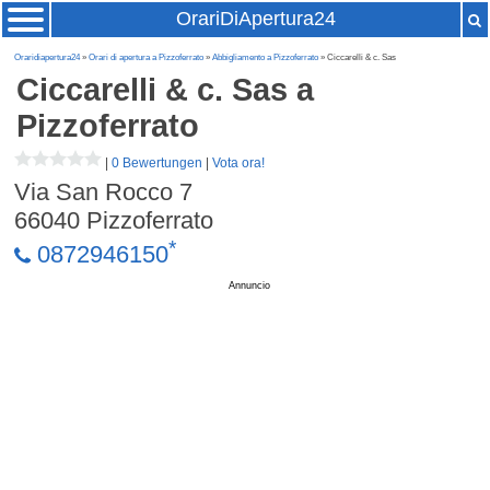
OrariDiApertura24
Oraridiapertura24
»
Orari di apertura a Pizzoferrato
»
Abbigliamento a Pizzoferrato
» Ciccarelli & c. Sas
Ciccarelli & c. Sas
a
Pizzoferrato
|
0 Bewertungen
|
Vota ora!
Via San Rocco 7
66040
Pizzoferrato
*
0872946150
Annuncio