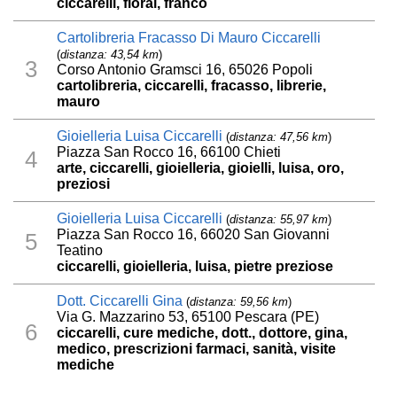
ciccarelli, fiorai, franco
Cartolibreria Fracasso Di Mauro Ciccarelli
(
distanza: 43,54 km
)
3
Corso Antonio Gramsci 16, 65026 Popoli
cartolibreria, ciccarelli, fracasso, librerie,
mauro
Gioielleria Luisa Ciccarelli
(
distanza: 47,56 km
)
Piazza San Rocco 16, 66100 Chieti
4
arte, ciccarelli, gioielleria, gioielli, luisa, oro,
preziosi
Gioielleria Luisa Ciccarelli
(
distanza: 55,97 km
)
Piazza San Rocco 16, 66020 San Giovanni
5
Teatino
ciccarelli, gioielleria, luisa, pietre preziose
Dott. Ciccarelli Gina
(
distanza: 59,56 km
)
Via G. Mazzarino 53, 65100 Pescara (PE)
6
ciccarelli, cure mediche, dott., dottore, gina,
medico, prescrizioni farmaci, sanità, visite
mediche