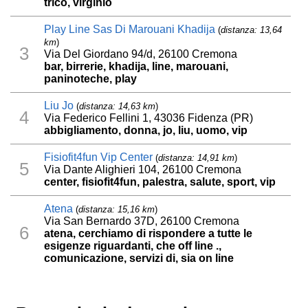
trico, virginio
Play Line Sas Di Marouani Khadija
(
distanza: 13,64
km
)
3
Via Del Giordano 94/d, 26100 Cremona
bar, birrerie, khadija, line, marouani,
paninoteche, play
Liu Jo
(
distanza: 14,63 km
)
4
Via Federico Fellini 1, 43036 Fidenza (PR)
abbigliamento, donna, jo, liu, uomo, vip
Fisiofit4fun Vip Center
(
distanza: 14,91 km
)
5
Via Dante Alighieri 104, 26100 Cremona
center, fisiofit4fun, palestra, salute, sport, vip
Atena
(
distanza: 15,16 km
)
Via San Bernardo 37D, 26100 Cremona
6
atena, cerchiamo di rispondere a tutte le
esigenze riguardanti, che off line .,
comunicazione, servizi di, sia on line