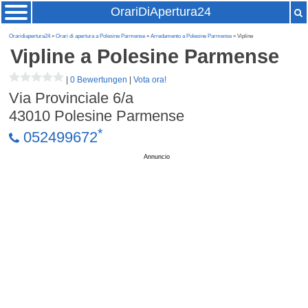
OrariDiApertura24
Oraridiapertura24
»
Orari di apertura a Polesine Parmense
»
Arredamento a Polesine Parmense
» Vipline
Vipline
a Polesine Parmense
|
0 Bewertungen
|
Vota ora!
Via Provinciale 6/a
43010
Polesine Parmense
*
052499672
Annuncio