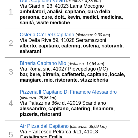
Dott. Capitano Kevin
(
distanza: 4,35 km
)
Via Giardini 23, 41023 Lama Mocogno
1
ambulatori, analisi, capitano, cura della
persona, cure, dott., kevin, medici, medicina,
sanità, visite mediche
Osteria Ca' Del Capitano
(
distanza: 9,30 km
)
Via Della Riva 59, 41028 Serramazzoni
2
alberto, capitano, catering, osteria, ristoranti,
salvarani
Birreria Capitano Mio
(
distanza: 17,84 km
)
Via Roma snc, 41027 Pievepelago (MO)
3
bar, bere, birreria, caffetteria, capitano, locale,
mangiare, mio, ristorante, stuzzicheria
Pizzeria Il Capitano Di Finamore Alessandro
(
distanza: 28,86 km
)
4
Via Palazzina 36/c d, 42019 Scandiano
alessandro, capitano, catering, finamore,
pizzeria, ristoranti
Air Pizza dal Capitano
(
distanza: 38,09 km
)
Via Francesco Petrarca 9/11, 41013
5
Castelfranco Emilia