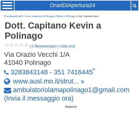
OrariDiApertura24
Oraridiapertura24
»
Orari di apertura a Polinago
»
Medici a Polinago
» Dott. Capitano Kevin
Dott. Capitano Kevin
a
Polinago
|
0 Bewertungen
|
Vota ora!
Via Orazio Vecchi 1/A
41040
Polinago
*
3283843148 - 351 7416445
www.ausl.mo.it/strut... »
ambulatoriolamapolinago1
@
gmail
.
com
(Invia il messaggio ora)
Annuncio