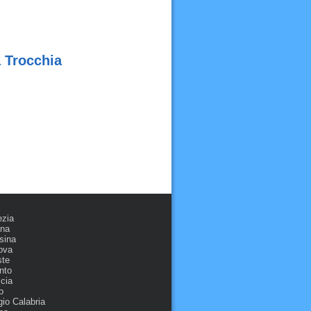
a Trocchia
ezia
ona
sina
ova
ste
nto
cia
o
io Calabria