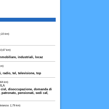
0,10 km
)
 0,67 km
)
mobiliare, industriali, locaz
 km
)
, radio, tel, televisione, top
,64 km
)
OLA
srl, cisl, disoccupazione, domanda di
patronato, pensionati, sedi caf,
istanza: 1,79 km
)