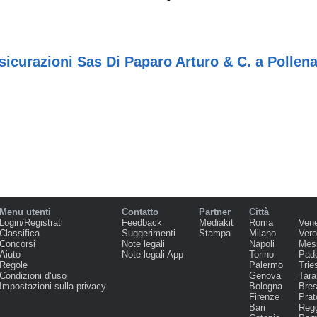
icurazioni Sas Di Paparo Arturo & C. a Pollen
Menu utenti
Contatto
Partner
Città
Login/Registrati
Feedback
Mediakit
Roma
Ven
Classifica
Suggerimenti
Stampa
Milano
Ver
Concorsi
Note legali
Napoli
Mes
Aiuto
Note legali App
Torino
Pad
Regole
Palermo
Trie
Condizioni d‘uso
Genova
Tara
Impostazioni sulla privacy
Bologna
Bres
Firenze
Prat
Bari
Regg