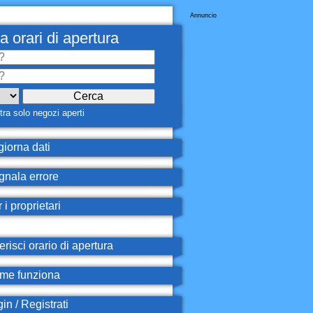
Annuncio
a orari di apertura
ra solo negozi aperti
iorna dati
nala errore
 i proprietari
erisci orario di apertura
e funziona
in / Registrati