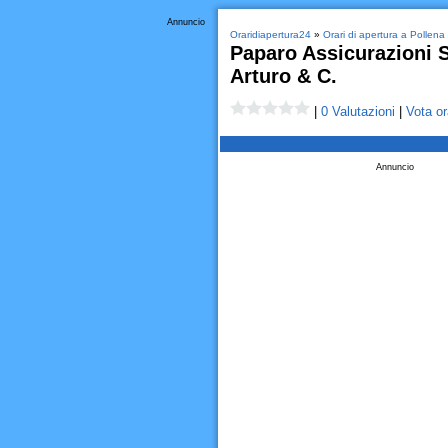
Annuncio
Oraridiapertura24
»
Orari di apertura a Pollena
Paparo Assicurazioni 
Arturo & C.
|
0 Valutazioni
|
Vota or
Annuncio