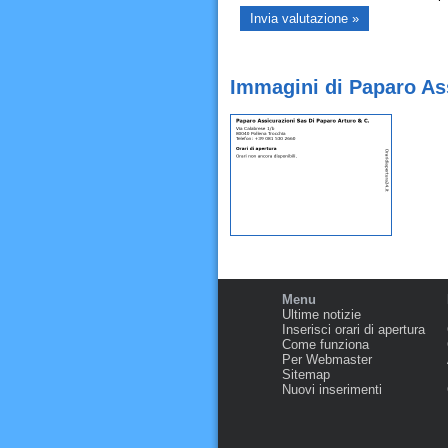
Immagini di Paparo Ass
Menu
Ultime notizie
Inserisci orari di apertura
Come funziona
Per Webmaster
Sitemap
Nuovi inserimenti