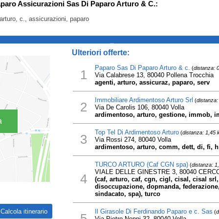
aparo Assicurazioni Sas Di Paparo Arturo & C.:
arturo, c., assicurazioni, paparo
_
Ulteriori offerte:
Paparo Sas Di Paparo Arturo & c.
(
distanza: 
1
Via Calabrese 13, 80040 Pollena Trocchia
agenti, arturo, assicuraz, paparo, serv
Immobiliare Ardimentoso Arturo Srl
(
distanza:
2
Via De Carolis 106, 80040 Volla
ardimentoso, arturo, gestione, immob, im
a
Top Tel Di Ardimentoso Arturo
(
distanza: 1,45
3
Via Rossi 274, 80040 Volla
ardimentoso, arturo, comm, dett, di, fi, hi
TURCO ARTURO (Caf CGN spa)
(
distanza: 1
VIALE DELLE GINESTRE 3, 80040 CERC
4
(caf, arturo, caf, cgn, cigl, cisal, cisal 
disoccupazione, dopmanda, federazione, 
sindacato, spa), turco
Il Girasole Di Ferdinando Paparo e c. Sas
(
d
5
Via Pietro Nenni 32, 80040 Volla