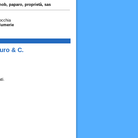
immob, paparo, proprietà, sas
occhia
alumerie
uro & C.
ti.