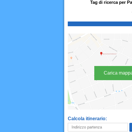
Tag di ricerca per P
Carica mapp
Calcola itinerario: