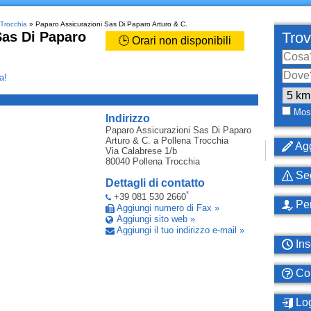
 Trocchia
» Paparo Assicurazioni Sas Di Paparo Arturo & C.
Sas Di Paparo
Trov
🕒 Orari non disponibili
a!
_
Most
Indirizzo
Paparo Assicurazioni Sas Di Paparo
Arturo & C.
a Pollena Trocchia
Agg
Via Calabrese 1/b
80040
Pollena Trocchia
Seg
Dettagli di contatto
*
+39 081 530 2660
Per
Aggiungi numero di Fax »
Aggiungi sito web »
Aggiungi il tuo indirizzo e-mail »
Ins
Com
Log