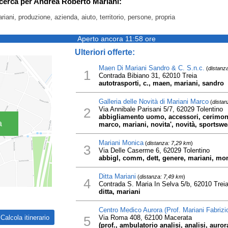
icerca per Andrea Roberto Mariani:
riani, produzione, azienda, aiuto, territorio, persone, propria
Aperto ancora 11:58 ore
Ulteriori offerte:
Maen Di Mariani Sandro & C. S.n.c.
(
distanz
1
Contrada Bibiano 31, 62010 Treia
autotrasporti, c., maen, mariani, sandro
Galleria delle Novità di Mariani Marco
(
distan
2
Via Annibale Parisani 5/7, 62029 Tolentino
abbigliamento uomo, accessori, cerimonia
a
marco, mariani, novita', novità, sportswe
Mariani Monica
(
distanza: 7,29 km
)
3
Via Delle Caserme 6, 62029 Tolentino
abbigl, comm, dett, genere, mariani, mo
Ditta Mariani
(
distanza: 7,49 km
)
4
Contrada S. Maria In Selva 5/b, 62010 Trei
ditta, mariani
Centro Medico Aurora (Prof. Mariani Fabrizi
5
Via Roma 408, 62100 Macerata
(prof., ambulatorio analisi, analisi, aurora