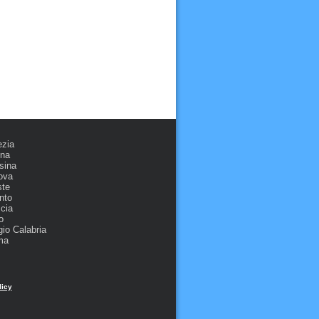
ezia
ona
sina
ova
ste
nto
cia
o
io Calabria
ma
licy