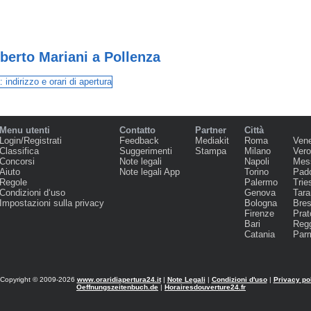
berto Mariani a Pollenza
Menu utenti
Contatto
Partner
Città
Login/Registrati
Feedback
Mediakit
Roma
Ven
Classifica
Suggerimenti
Stampa
Milano
Ver
Concorsi
Note legali
Napoli
Mes
Aiuto
Note legali App
Torino
Pad
Regole
Palermo
Trie
Condizioni d‘uso
Genova
Tara
Impostazioni sulla privacy
Bologna
Bres
Firenze
Prat
Bari
Regg
Catania
Par
Copyright © 2009-2026
www.oraridiapertura24.it
|
Note Legali
|
Condizioni d'uso
|
Privacy po
Oeffnungszeitenbuch.de
|
Horairesdouverture24.fr