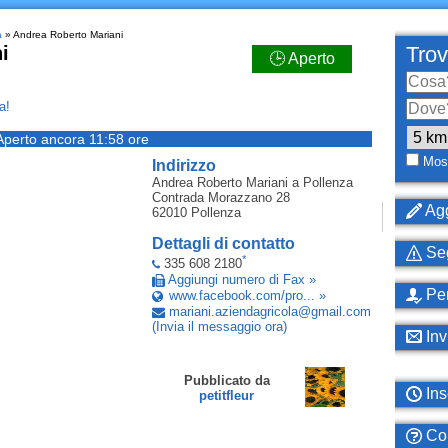
a
» Andrea Roberto Mariani
i
Trov
🕒 Aperto
a!
Aperto ancora 11:58 ore
Most
Indirizzo
Andrea Roberto Mariani
a Pollenza
Contrada Morazzano 28
Agg
62010
Pollenza
Dettagli di contatto
Seg
*
335 608 2180
Aggiungi numero di Fax »
Per
www.facebook.com/pro... »
mariani
.
aziendagricola
@
gmail
.
com
(Invia il messaggio ora)
Inv
Pubblicato da
Ins
petitfleur
Com