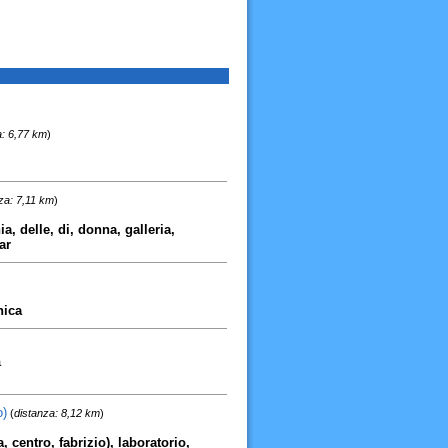
a: 6,77 km
)
za: 7,11 km
)
, delle, di, donna, galleria,
ar
nica
a
o)
(
distanza: 8,12 km
)
, centro, fabrizio), laboratorio,