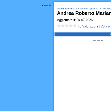
Annuncio
Oraridiapertura24
»
Orari di apertura a Pollenz
Andrea Roberto Marian
Aggiornato il: 04.07.2026
|
0 Valutazioni
|
Vota or
Annuncio