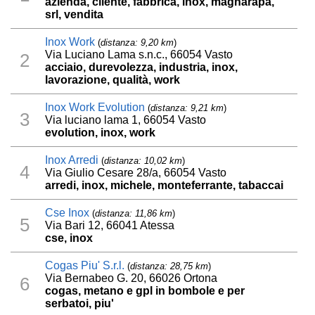
azienda, cliente, fabbrica, inox, magnarapa,
srl, vendita
Inox Work
(
distanza: 9,20 km
)
Via Luciano Lama s.n.c., 66054 Vasto
2
acciaio, durevolezza, industria, inox,
lavorazione, qualità, work
Inox Work Evolution
(
distanza: 9,21 km
)
3
Via luciano lama 1, 66054 Vasto
evolution, inox, work
Inox Arredi
(
distanza: 10,02 km
)
4
Via Giulio Cesare 28/a, 66054 Vasto
arredi, inox, michele, monteferrante, tabaccai
Cse Inox
(
distanza: 11,86 km
)
5
Via Bari 12, 66041 Atessa
cse, inox
Cogas Piu' S.r.l.
(
distanza: 28,75 km
)
Via Bernabeo G. 20, 66026 Ortona
6
cogas, metano e gpl in bombole e per
serbatoi, piu'