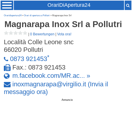
OrariDiApertura24
Oraridiapertura24
»
Orari di apertura a Pollutri
» Magnarapa Inox Srl
Magnarapa Inox Srl
a Pollutri
|
0 Bewertungen
|
Vota ora!
Località Colle Leone snc
66020
Pollutri
*
0873 921453
Fax.: 0873 921453
m.facebook.com/MR.ac... »
inoxmagnarapa
@
virgilio
.
it
(Invia il
messaggio ora)
Annuncio