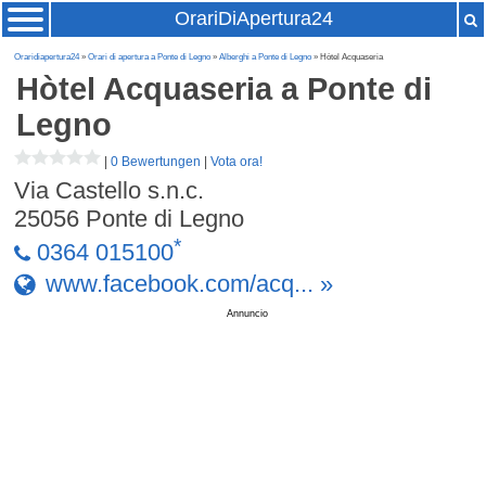
OrariDiApertura24
Oraridiapertura24
»
Orari di apertura a Ponte di Legno
»
Alberghi a Ponte di Legno
» Hòtel Acquaseria
Hòtel Acquaseria
a Ponte di
Legno
|
0 Bewertungen
|
Vota ora!
Via Castello s.n.c.
25056
Ponte di Legno
*
0364 015100
www.facebook.com/acq... »
Annuncio